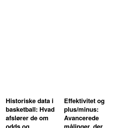
Historiske data i
Effektivitet og
basketball: Hvad
plus/minus:
afslører de om
Avancerede
odds og
målinger, der