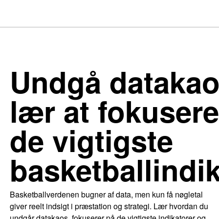
Undgå datakao
lær at fokuser
de vigtigste
basketballindi
Basketballverdenen bugner af data, men kun få nøgletal
giver reelt indsigt i præstation og strategi. Lær hvordan du
undgår datakaos, fokuserer på de vigtigste indikatorer og