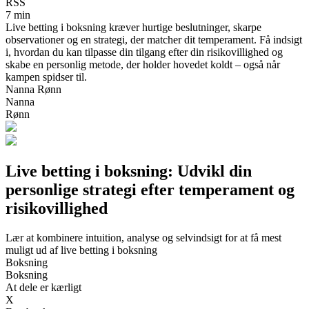
RSS
7 min
Live betting i boksning kræver hurtige beslutninger, skarpe
observationer og en strategi, der matcher dit temperament. Få indsigt
i, hvordan du kan tilpasse din tilgang efter din risikovillighed og
skabe en personlig metode, der holder hovedet koldt – også når
kampen spidser til.
Nanna Rønn
Nanna
Rønn
Live betting i boksning: Udvikl din
personlige strategi efter temperament og
risikovillighed
Lær at kombinere intuition, analyse og selvindsigt for at få mest
muligt ud af live betting i boksning
Boksning
Boksning
At dele er kærligt
X