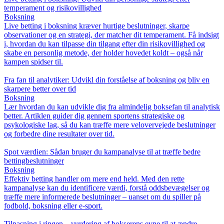
temperament og risikovillighed
Boksning
Live betting i boksning kræver hurtige beslutninger, skarpe
observationer og en strategi, der matcher dit temperament. Få indsigt
i, hvordan du kan tilpasse din tilgang efter din risikovillighed og
skabe en personlig metode, der holder hovedet koldt – også når
kampen spidser til.
Fra fan til analytiker: Udvikl din forståelse af boksning og bliv en
skarpere better over tid
Boksning
Lær hvordan du kan udvikle dig fra almindelig boksefan til analytisk
better. Artiklen guider dig gennem sportens strategiske og
psykologiske lag, så du kan træffe mere velovervejede beslutninger
og forbedre dine resultater over tid.
Spot værdien: Sådan bruger du kampanalyse til at træffe bedre
bettingbeslutninger
Boksning
Effektiv betting handler om mere end held. Med den rette
kampanalyse kan du identificere værdi, forstå oddsbevægelser og
træffe mere informerede beslutninger – uanset om du spiller på
fodbold, boksning eller e-sport.
Tilpasning i ringen – vurdering af bokserens evne til at ændre