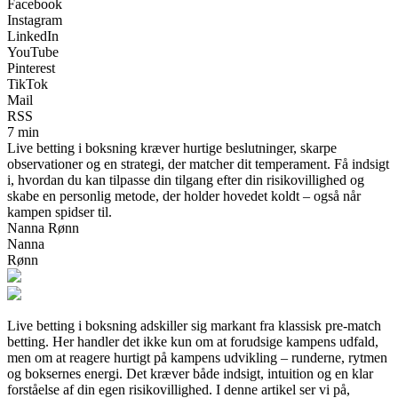
Facebook
Instagram
LinkedIn
YouTube
Pinterest
TikTok
Mail
RSS
7 min
Live betting i boksning kræver hurtige beslutninger, skarpe
observationer og en strategi, der matcher dit temperament. Få indsigt
i, hvordan du kan tilpasse din tilgang efter din risikovillighed og
skabe en personlig metode, der holder hovedet koldt – også når
kampen spidser til.
Nanna Rønn
Nanna
Rønn
Live betting i boksning adskiller sig markant fra klassisk pre-match
betting. Her handler det ikke kun om at forudsige kampens udfald,
men om at reagere hurtigt på kampens udvikling – runderne, rytmen
og boksernes energi. Det kræver både indsigt, intuition og en klar
forståelse af din egen risikovillighed. I denne artikel ser vi på,