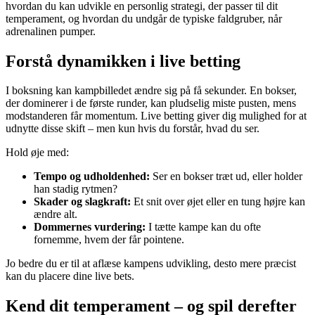
hvordan du kan udvikle en personlig strategi, der passer til dit
temperament, og hvordan du undgår de typiske faldgruber, når
adrenalinen pumper.
Forstå dynamikken i live betting
I boksning kan kampbilledet ændre sig på få sekunder. En bokser,
der dominerer i de første runder, kan pludselig miste pusten, mens
modstanderen får momentum. Live betting giver dig mulighed for at
udnytte disse skift – men kun hvis du forstår, hvad du ser.
Hold øje med:
Tempo og udholdenhed:
Ser en bokser træt ud, eller holder
han stadig rytmen?
Skader og slagkraft:
Et snit over øjet eller en tung højre kan
ændre alt.
Dommernes vurdering:
I tætte kampe kan du ofte
fornemme, hvem der får pointene.
Jo bedre du er til at aflæse kampens udvikling, desto mere præcist
kan du placere dine live bets.
Kend dit temperament – og spil derefter