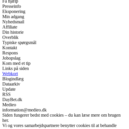
Få hjælp
Presseinfo
Eksponering
Min adgang
Nyhedsmail
Affiliate
Din historie
Overblik
Typiske spørgsmål
Kontakt
Respons
Jobopslag
Kom med et tip
Links på siden
Webkort
Blogindlæg
Dataarkiv
Update
RSS
DayBet.dk
Medieo
information@medieo.dk
Siden fungerer bedst med cookies – du kan læse mere om brugen
her.
Vi og vores samarbejdspartnere benytter cookies til at behandle