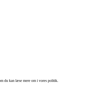
om du kan læse mere om i vores politik.