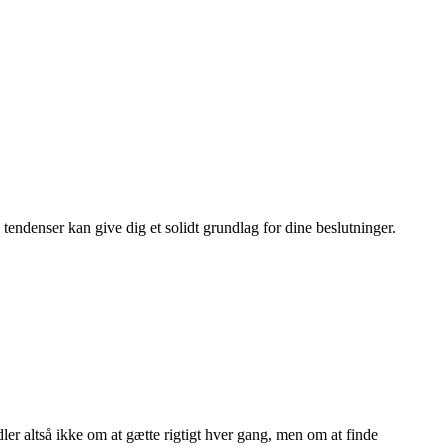
tendenser kan give dig et solidt grundlag for dine beslutninger.
ler altså ikke om at gætte rigtigt hver gang, men om at finde