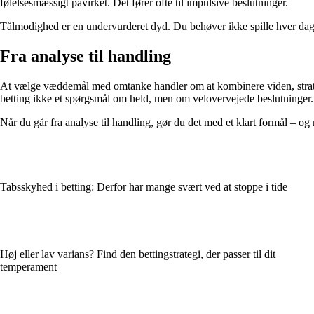
følelsesmæssigt påvirket. Det fører ofte til impulsive beslutninger.
Tålmodighed er en undervurderet dyd. Du behøver ikke spille hver dag. 
Fra analyse til handling
At vælge væddemål med omtanke handler om at kombinere viden, strategi o
betting ikke et spørgsmål om held, men om velovervejede beslutninger.
Når du går fra analyse til handling, gør du det med et klart formål – og
Tabsskyhed i betting: Derfor har mange svært ved at stoppe i tide
Høj eller lav varians? Find den bettingstrategi, der passer til dit
temperament