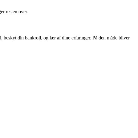
er resten over.
, beskyt din bankroll, og lær af dine erfaringer. På den måde bliver