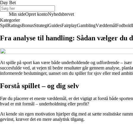
Day Bet
Min side
Opret konto
Nyhedsbrevet
Kategorier
Spil
Ratings
Bonus
Strategi
Guides
Fairplay
Gambling
Væddemål
Fodbold
Fra analyse til handling: Sådan vælger d
At spille på sport kan være både underholdende og udfordrende – især 
succesfulde ved, at vejen til bedre resultater går gennem analyse, plan
informerede beslutninger, uanset om du spiller for sjov eller med ambiti
Forstå spillet – og dig selv
Før du placerer et eneste væddemål, er det vigtigt at forstå både sporte
hvad er mit formål – underholdning eller profit?
At kende sin egen motivation hjælper dig med at sætte realistiske ramm
gevinst, kræver det en mere analytisk tilgang.