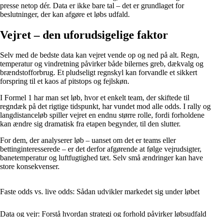
presse netop dér. Data er ikke bare tal – det er grundlaget for
beslutninger, der kan afgøre et løbs udfald.
Vejret – den uforudsigelige faktor
Selv med de bedste data kan vejret vende op og ned på alt. Regn,
temperatur og vindretning påvirker både bilernes greb, dækvalg og
brændstofforbrug. Et pludseligt regnskyl kan forvandle et sikkert
forspring til et kaos af pitstops og fejlskøn.
I Formel 1 har man set løb, hvor et enkelt team, der skiftede til
regndæk på det rigtige tidspunkt, har vundet mod alle odds. I rally og
langdistanceløb spiller vejret en endnu større rolle, fordi forholdene
kan ændre sig dramatisk fra etapen begynder, til den slutter.
For dem, der analyserer løb – uanset om det er teams eller
bettinginteresserede – er det derfor afgørende at følge vejrudsigter,
banetemperatur og luftfugtighed tæt. Selv små ændringer kan have
store konsekvenser.
Faste odds vs. live odds: Sådan udvikler markedet sig under løbet
Data og vejr: Forstå hvordan strategi og forhold påvirker løbsudfald