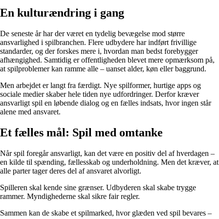
En kulturændring i gang
De seneste år har der været en tydelig bevægelse mod større
ansvarlighed i spilbranchen. Flere udbydere har indført frivillige
standarder, og der forskes mere i, hvordan man bedst forebygger
afhængighed. Samtidig er offentligheden blevet mere opmærksom på,
at spilproblemer kan ramme alle – uanset alder, køn eller baggrund.
Men arbejdet er langt fra færdigt. Nye spilformer, hurtige apps og
sociale medier skaber hele tiden nye udfordringer. Derfor kræver
ansvarligt spil en løbende dialog og en fælles indsats, hvor ingen står
alene med ansvaret.
Et fælles mål: Spil med omtanke
Når spil foregår ansvarligt, kan det være en positiv del af hverdagen –
en kilde til spænding, fællesskab og underholdning. Men det kræver, at
alle parter tager deres del af ansvaret alvorligt.
Spilleren skal kende sine grænser. Udbyderen skal skabe trygge
rammer. Myndighederne skal sikre fair regler.
Sammen kan de skabe et spilmarked, hvor glæden ved spil bevares –