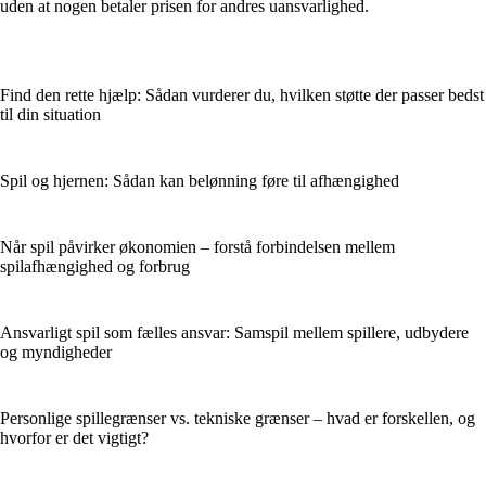
uden at nogen betaler prisen for andres uansvarlighed.
Find den rette hjælp: Sådan vurderer du, hvilken støtte der passer bedst
til din situation
Spil og hjernen: Sådan kan belønning føre til afhængighed
Når spil påvirker økonomien – forstå forbindelsen mellem
spilafhængighed og forbrug
Ansvarligt spil som fælles ansvar: Samspil mellem spillere, udbydere
og myndigheder
Personlige spillegrænser vs. tekniske grænser – hvad er forskellen, og
hvorfor er det vigtigt?