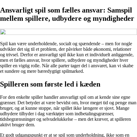
Ansvarligt spil som fælles ansvar: Samspil
mellem spillere, udbydere og myndigheder
Spil kan være underholdende, socialt og spændende – men for nogle
udvikler det sig til et problem, der påvirker både økonomi, relationer
og trivsel. Derfor er ansvarligt spil ikke kun et individuelt anliggende,
men et fælles ansvar, hvor spillere, udbydere og myndigheder hver
spiller en vigtig rolle. Når alle parter tager del i ansvaret, kan vi skabe
et sundere og mere bæredygtigt spilmarked.
Spilleren som første led i kæden
For den enkelte spiller handler ansvarligt spil om at kende sine egne
grænser. Det betyder at være bevidst om, hvor meget tid og penge man
bruger, og at kunne stoppe, når spillet ikke længere er sjovt. Mange
udbydere tilbyder i dag værktøjer som indbetalingsgrænser,
tidsbegrænsninger og selvudelukkelse – men det kræver, at spilleren
aktivt bruger dem.
Et godt udgangspunkt er at se spil som underholdning, ikke som en