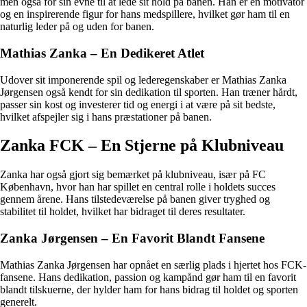
men også for sin evne til at lede sit hold på banen. Han er en motivator
og en inspirerende figur for hans medspillere, hvilket gør ham til en
naturlig leder på og uden for banen.
Mathias Zanka – En Dedikeret Atlet
Udover sit imponerende spil og lederegenskaber er Mathias Zanka
Jørgensen også kendt for sin dedikation til sporten. Han træner hårdt,
passer sin kost og investerer tid og energi i at være på sit bedste,
hvilket afspejler sig i hans præstationer på banen.
Zanka FCK – En Stjerne på Klubniveau
Zanka har også gjort sig bemærket på klubniveau, især på FC
København, hvor han har spillet en central rolle i holdets succes
gennem årene. Hans tilstedeværelse på banen giver tryghed og
stabilitet til holdet, hvilket har bidraget til deres resultater.
Zanka Jørgensen – En Favorit Blandt Fansene
Mathias Zanka Jørgensen har opnået en særlig plads i hjertet hos FCK-
fansene. Hans dedikation, passion og kampånd gør ham til en favorit
blandt tilskuerne, der hylder ham for hans bidrag til holdet og sporten
generelt.