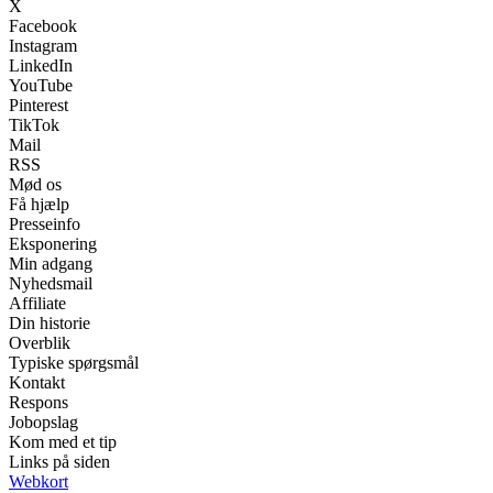
X
Facebook
Instagram
LinkedIn
YouTube
Pinterest
TikTok
Mail
RSS
Mød os
Få hjælp
Presseinfo
Eksponering
Min adgang
Nyhedsmail
Affiliate
Din historie
Overblik
Typiske spørgsmål
Kontakt
Respons
Jobopslag
Kom med et tip
Links på siden
Webkort