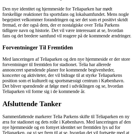
Den nye identitet og hjemmeside for Teliaparken har mødt
forskellige reaktioner fra sportsfans og lokalsamfundet. Mens nogle
begejstret velkommer forandringen og ser det som et positivt skridt
fremad, er der også dem, der er nostalgiske over Telia Parkens
tidligere navn og historie. Det vil være interessant at se, hvordan
fans og det bredere samfund vil reagere på de kommende ændringer.
Forventninger Til Fremtiden
Med lanceringen af Teliaparken og den nye hjemmeside er der store
forventninger til fremtiden for stadionet. Telia har allerede
annonceret spændende planer for kommende begivenheder,
koncerter og aktiviteter, der vil bidrage til at styrke Teliaparkens
position som et kulturelt og sportsmæssigt centrum i København.
Det bliver spændende at følge med i udviklingen og se, hvordan
Teliaparken vil forme sig i de kommende år.
Afsluttende Tanker
Sammenfattende markerer Telia Parkens skifte til Teliaparken en ny
æra for stadionet og dets rolle i København. Med lanceringen af den
nye hjemmeside og en fornyet identitet ser fremtiden lys ud for
Teliaparken, og vi ser frem til at se, hvordan det vil fortsætte med at