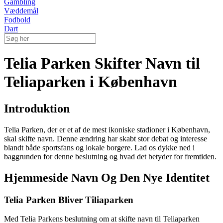
Gambling
Væddemål
Fodbold
Dart
Telia Parken Skifter Navn til
Teliaparken i København
Introduktion
Telia Parken, der er et af de mest ikoniske stadioner i København,
skal skifte navn. Denne ændring har skabt stor debat og interesse
blandt både sportsfans og lokale borgere. Lad os dykke ned i
baggrunden for denne beslutning og hvad det betyder for fremtiden.
Hjemmeside Navn Og Den Nye Identitet
Telia Parken Bliver Tiliaparken
Med Telia Parkens beslutning om at skifte navn til Teliaparken