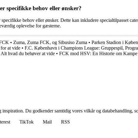
r specifikke behov eller ønsker?
er specifikke behov eller ønsker. Dette kan inkludere specialtilpasset ca
eværdig oplevelse for gæsterne.
d FCK
•
Zuma, Zuma FCK, og Sibusiso Zuma
•
Parken Stadion i Køben
for at vide
•
F.C. København i Champions League: Gruppespil, Progr
Alt hvad du behøver at vide
•
FCK mod HSV: En Historie om Kamp
g inspiration. Du godkender samtidig vores vilkår og databehandling, s
terest
TikTok
Mail
RSS