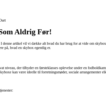
Dart
Som Aldrig Før!
nne artikel vil vi dække alt hvad du har brug for at vide om skyboxe, i
e på, hvad en skybox egentlig er.
at niveau, der tilbyder en førsteklasses oplevelse under en fodboldkamp.
boxe kan være ideelle til forretningsmøder, sociale arrangementer ell
jenester: