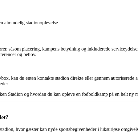
 en almindelig stadionoplevelse.
torer, såsom placering, kampens betydning og inkluderede serviceydelse
ræferencer og behov.
ybox, kan du enten kontakte stadion direkte eller gennem autoriserede ar
eder.
 Parken Stadion og hvordan du kan opleve en fodboldkamp på en helt n
det?
stadion, hvor gæster kan nyde sportsbegivenheder i luksuriøse omgivels