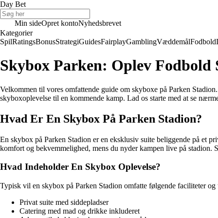
Day Bet
Min side
Opret konto
Nyhedsbrevet
Kategorier
Spil
Ratings
Bonus
Strategi
Guides
Fairplay
Gambling
Væddemål
Fodbold
Skybox Parken: Oplev Fodbold 
Velkommen til vores omfattende guide om skyboxe på Parken Stadion. I de
skyboxoplevelse til en kommende kamp. Lad os starte med at se nærmer
Hvad Er En Skybox På Parken Stadion?
En skybox på Parken Stadion er en eksklusiv suite beliggende på et priv
komfort og bekvemmelighed, mens du nyder kampen live på stadion. Sky
Hvad Indeholder En Skybox Oplevelse?
Typisk vil en skybox på Parken Stadion omfatte følgende faciliteter og t
Privat suite med siddepladser
Catering med mad og drikke inkluderet