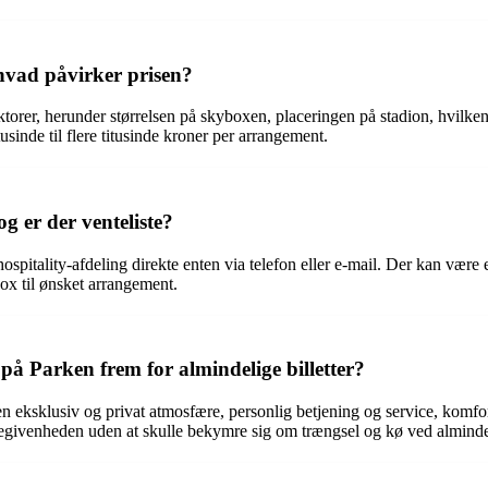
 hvad påvirker prisen?
aktorer, herunder størrelsen på skyboxen, placeringen på stadion, hvilke
usinde til flere titusinde kroner per arrangement.
 er der venteliste?
pitality-afdeling direkte enten via telefon eller e-mail. Der kan være e
box til ønsket arrangement.
på Parken frem for almindelige billetter?
 eksklusiv og privat atmosfære, personlig betjening og service, komfort
begivenheden uden at skulle bekymre sig om trængsel og kø ved alminde