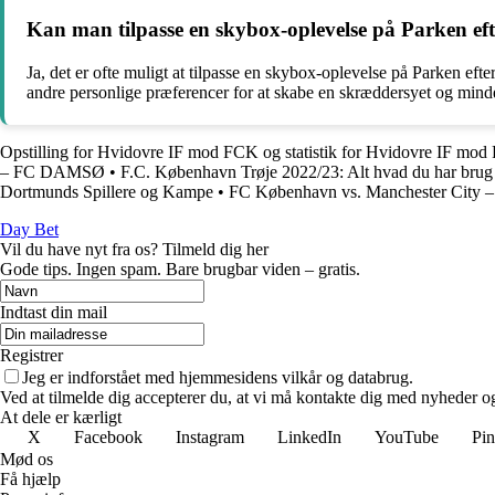
Kan man tilpasse en skybox-oplevelse på Parken efte
Ja, det er ofte muligt at tilpasse en skybox-oplevelse på Parken eft
andre personlige præferencer for at skabe en skræddersyet og mind
Opstilling for Hvidovre IF mod FCK og statistik for Hvidovre IF mo
– FC DAMSØ
•
F.C. København Trøje 2022/23: Alt hvad du har brug 
Dortmunds Spillere og Kampe
•
FC København vs. Manchester City – 
Day Bet
Vil du have nyt fra os? Tilmeld dig her
Gode tips. Ingen spam. Bare brugbar viden – gratis.
Indtast din mail
Registrer
Jeg er indforstået med hjemmesidens vilkår og databrug.
Ved at tilmelde dig accepterer du, at vi må kontakte dig med nyheder o
At dele er kærligt
X
Facebook
Instagram
LinkedIn
YouTube
Pin
Mød os
Få hjælp