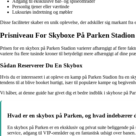
Adgang til eksklusive bar- og spiseområder
Personlig tjener eller værtinde
Luksuriøs indretning og møbler
Disse faciliteter skaber en unik oplevelse, der adskiller sig markant fra
Prisniveau For Skyboxe På Parken Stadion
Prisen for en skybox på Parken Stadion varierer afhængigt af flere fak
variere fra flere tusinde kroner til betydeligt mere afhængigt af dine p
Sådan Reserverer Du En Skybox
Hvis du er interesseret i at opleve en kamp på Parken Stadion fra en sk
tendens til at blive booket hurtigt, især til populære kampe og begivenh
Vi håber, at denne guide har givet dig et bedre indblik i skyboxe på
Hvad er en skybox på Parken, og hvad indebærer 
En skybox på Parken er en eksklusiv og privat suite beliggende på 
service, adgang til VIP-områder og en fantastisk udsigt over banen.