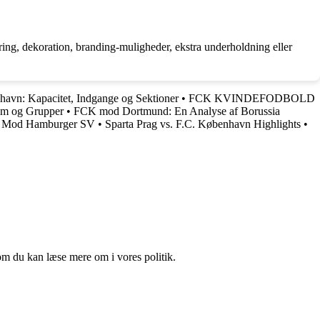
tering, dekoration, branding-muligheder, ekstra underholdning eller
havn: Kapacitet, Indgange og Sektioner
•
FCK KVINDEFODBOLD
am og Grupper
•
FCK mod Dortmund: En Analyse af Borussia
e Mod Hamburger SV
•
Sparta Prag vs. F.C. København Highlights
•
om du kan læse mere om i vores politik.