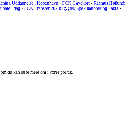
ching Uddannelse i København
•
FCK Gavekort
•
Rasmus Højlund:
inale i dag
•
FCK Transfer 2023: Rygter, Spekulationer og Fakta
•
som du kan læse mere om i vores politik.