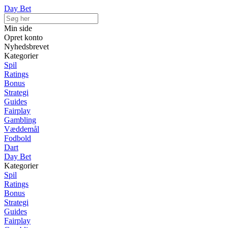
Day Bet
Min side
Opret konto
Nyhedsbrevet
Kategorier
Spil
Ratings
Bonus
Strategi
Guides
Fairplay
Gambling
Væddemål
Fodbold
Dart
Day Bet
Kategorier
Spil
Ratings
Bonus
Strategi
Guides
Fairplay