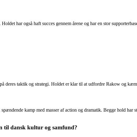
 Holdet har også haft succes gennem årene og har en stor supporterbas
eres taktik og strategi. Holdet er klar til at udfordre Rakow og kæmp
ændende kamp med masser af action og dramatik. Begge hold har styrk
n til dansk kultur og samfund?