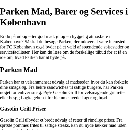
Parken Mad, Barer og Services i
København
Er du på udkig efter god mad, øl og en hyggelig atmosfære i
København? Så skal du besøge Parken, der udover at være hjemsted
for FC København også byder på et væld af spændende spisesteder og
servicefaciliteter. Her kan du læse om de forskellige tilbud for at få en
idé om, hvad Parken har at byde på.
Parken Mad
Parken har et velsammensat udvalg af madsteder, hvor du kan forkæle
dine smagsløg. Fra lækre sandwiches til saftige burgere, har Parken
noget for enhver smag. Prøv Gasolin Grill for velsmagende grillretter
eller besøg Lagkagehuset for hjemmelavede kager og brød.
Gasolin Grill Priser
Gasolin Grill tilbyder et bredt udvalg af retter til rimelige priser. Fra
sprøde pommes frites til saftige steaks, kan du nyde lækker mad uden