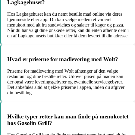
Lagkagehuset?
Hos Lagkagehuset kan du nemt bestille mad online via deres
hjemmeside eller app. Du kan vælge mellem et varieret
menukort med alt fra sandwiches og salater til kager og pizza.
Når du har valgt dine ønskede retter, kan du enten afhente dem i
en af Lagkagehusets butikker eller få dem leveret til din adresse.
Hvad er priserne for madlevering med Wolt?
Priserne for madlevering med Wolt afhænger af den valgte
restaurant og dine bestilte retter. Udover prisen på maden kan
der også være leveringsgebyrer og eventuelle servicegebyrer.
Det anbefales altid at tjekke priserne i appen, inden du afgiver
din bestilling.
Hvilke typer retter kan man finde på menukortet
hos Gasolin Grill?
Hos Gasolin Grill kan du finde et varieret menukort med alt fra