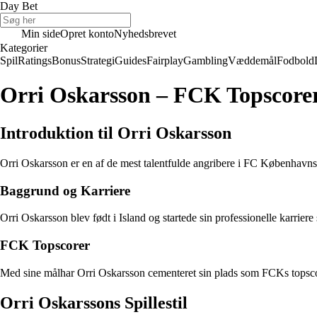
Day Bet
Min side
Opret konto
Nyhedsbrevet
Kategorier
Spil
Ratings
Bonus
Strategi
Guides
Fairplay
Gambling
Væddemål
Fodbold
Orri Oskarsson – FCK Topscore
Introduktion til Orri Oskarsson
Orri Oskarsson er en af de mest talentfulde angribere i FC Københavns h
Baggrund og Karriere
Orri Oskarsson blev født i Island og startede sin professionelle karrie
FCK Topscorer
Med sine målhar Orri Oskarsson cementeret sin plads som FCKs topscorer.
Orri Oskarssons Spillestil