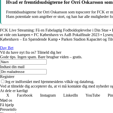
Hvad er fremtidsudsigterne for Orri Oskarsson som 
Fremtidsudsigterne for Orri Oskarsson som topscorer for FCK er meg
Hans potentiale som angriber er stort, og han har alle muligheder for 
FCK Live Streaming: Få en Fabelagtig Fodboldoplevelse i Din Stue
•
at vide om kampen
•
FC København vs AaB Pokalfinale 2023
•
Lysen
København – En Spændende Kamp
•
Parken Stadion Kapacitet og Tils
Day Bet
Vil du have nyt fra os? Tilmeld dig her
Gode tips. Ingen spam. Bare brugbar viden – gratis.
Indtast din mail
Registrer
Jeg er indforstået med hjemmesidens vilkår og databrug.
Ved at tilmelde dig accepterer du, at vi må kontakte dig med nyheder o
At dele er kærligt
X
Facebook
Instagram
LinkedIn
YouTube
Pin
Mød os
Få hjælp
Presseinfo