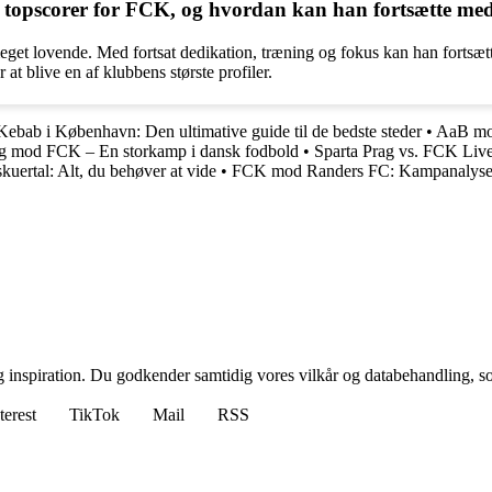
topscorer for FCK, og hvordan kan han fortsætte med a
et lovende. Med fortsat dedikation, træning og fokus kan han fortsætte 
at blive en af klubbens største profiler.
Kebab i København: Den ultimative guide til de bedste steder
•
AaB mod
g mod FCK – En storkamp i dansk fodbold
•
Sparta Prag vs. FCK Live
kuertal: Alt, du behøver at vide
•
FCK mod Randers FC: Kampanalyse 
g inspiration. Du godkender samtidig vores vilkår og databehandling, s
terest
TikTok
Mail
RSS