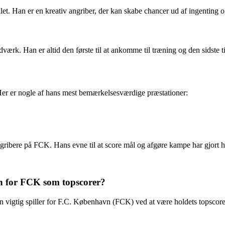
pillet. Han er en kreativ angriber, der kan skabe chancer ud af ingentin
værk. Han er altid den første til at ankomme til træning og den sidste til
Her er nogle af hans mest bemærkelsesværdige præstationer:
gribere på FCK. Hans evne til at score mål og afgøre kampe har gjort ha
an for FCK som topscorer?
en vigtig spiller for F.C. København (FCK) ved at være holdets topscorer