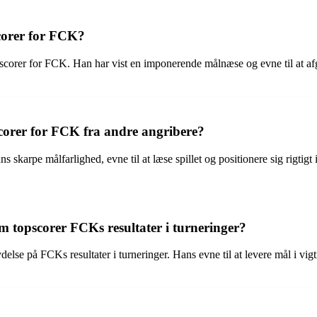
corer for FCK?
corer for FCK. Han har vist en imponerende målnæse og evne til at af
scorer for FCK fra andre angribere?
skarpe målfarlighed, evne til at læse spillet og positionere sig rigtigt i
 topscorer FCKs resultater i turneringer?
else på FCKs resultater i turneringer. Hans evne til at levere mål i vig