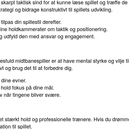
skarpt taktisk sind for at kunne læse spillet og træffe de
trategi og bidrage konstruktivt til spillets udvikling.
pas din spillestil derefter.
ine holdkammerater om taktik og positionering.
 og udfyld den med ansvar og engagement.
cesfuld midtbanespiller er at have mental styrke og vilj
 og brug det til at forbedre dig.
 dine evner.
g hold fokus på dine mål.
lv når tingene bliver svære.
t stærkt hold og professionelle trænere. Hvis du drømmer
tion til spillet.