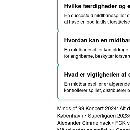
Hvilke færdigheder og 
En succesfuld midtbanespiller s
at have en god taktisk forståelse
Hvordan kan en midtbanes
En midtbanespiller kan bidrage ti
for angriberne, beskytter forsva
Hvad er vigtigheden af
En midtbanespiller er afgørende
kontrollerer spillet, distribuer
Minds of 99 Koncert 2024: Alt 
København
•
Superligaen 2023
Alexander Simmelhack
•
FCK vs
Målrekorder og statistik
•
Copen