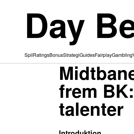
Day Be
Spil
Ratings
Bonus
Strategi
Guides
Fairplay
Gambling
Midtbane
frem BK:
talenter
Introduktion