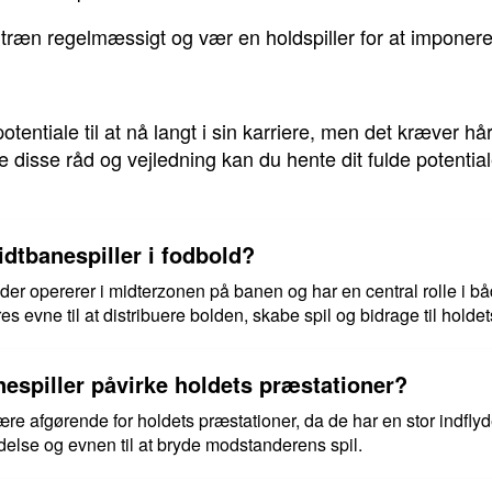
, træn regelmæssigt og vær en holdspiller for at imponere
otentiale til at nå langt i sin karriere, men det kræver h
ge disse råd og vejledning kan du hente dit fulde potenti
dtbanespiller i fodbold?
, der opererer i midterzonen på banen og har en central rolle i b
es evne til at distribuere bolden, skabe spil og bidrage til hold
espiller påvirke holdets præstationer?
re afgørende for holdets præstationer, da de har en stor indflyd
else og evnen til at bryde modstanderens spil.