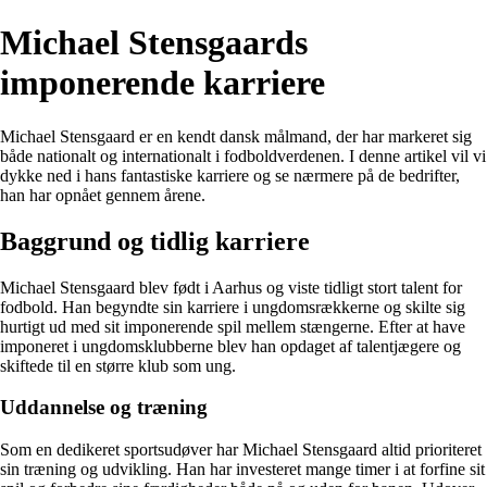
Michael Stensgaards
imponerende karriere
Michael Stensgaard er en kendt dansk målmand, der har markeret sig
både nationalt og internationalt i fodboldverdenen. I denne artikel vil vi
dykke ned i hans fantastiske karriere og se nærmere på de bedrifter,
han har opnået gennem årene.
Baggrund og tidlig karriere
Michael Stensgaard blev født i Aarhus og viste tidligt stort talent for
fodbold. Han begyndte sin karriere i ungdomsrækkerne og skilte sig
hurtigt ud med sit imponerende spil mellem stængerne. Efter at have
imponeret i ungdomsklubberne blev han opdaget af talentjægere og
skiftede til en større klub som ung.
Uddannelse og træning
Som en dedikeret sportsudøver har Michael Stensgaard altid prioriteret
sin træning og udvikling. Han har investeret mange timer i at forfine sit