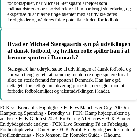
fodboldspiller, har Michael Stensgaard arbejdet som
målmandstræner og sportsdirektør. Han har brugt sin erfaring og
ekspertise til at hjælpe unge talenter med at udvikle deres
færdigheder og nå deres fulde potentiale inden for fodbold.
Hvad er Michael Stensgaards syn på udviklingen
af dansk fodbold, og hvilken rolle spiller han i at
fremme sporten i Danmark?
Stensgaard har udtrykt støtte til udviklingen af dansk fodbold og
har været engageret i at træne og mentorere unge spillere for at
sikre en stærk fremtid for sporten i Danmark. Han har også
deltaget i forskellige initiativer og projekter, der sigter mod at
forbedre fodboldmiljøet og talentudviklingen i landet.
FCK vs. Breidablik Highlights
•
FCK vs Manchester City: Alt Om
Kampen og Spænding
•
Brøndby vs. FCK: Kamp højdepunkter og
analyse
•
FCK Guldfest 2023: En Fejring Af Succes
•
FCK Banner:
En dybdegående analyse
•
FCK Live Streaming: Få en Fabelagtig
Fodboldoplevelse i Din Stue
•
FCK Profil: En Dybdegående Guide til
Profiloptimering
•
Neo Jönsson: En Komplet Guide
•
Khouma