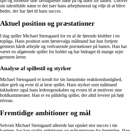
spil og forbedre sine færdigheder både på og uden for banen. Udover
sin talentfulde natur er det især hans arbejdsmoral og vilje til at blive
bedre, der har ført til hans succes.
Aktuel position og præstationer
I dag spiller Michael Stensgaard for en af de førende klubber i en
topliga. Hans position som førstevalgs målmand har han fortjent
gennem hårdt arbejde og vedvarende præstationer på banen. Han har
været en afgørende spiller for holdet og har bidraget til mange sejre
gennem årene.
Analyse af spillestil og styrker
Michael Stensgaard er kendt for sin fantastiske reaktionshastighed,
sikre greb og evne til at læse spillet. Hans styrker som målmand
inkluderer også hans lederegenskaber og evnen til at motivere sine
holdkammerater. Han er en pålidelig spiller, der altid leverer på højt
niveau.
Fremtidige ambitioner og mål
Selvom Michael Stensgaard allerede har opnået stor succes i sin
karriere, har han stadig ambitioner og målsætninger for fremtiden. Han