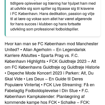
tidligere oplevelser og træning har hjulpet ham med
at udvikle sig som spiller og tilpasse sig til kravene
i FC København. Hans dedikation, passion og vilje
til at lære og vokse som atlet har været afgørende
for hans succes i klubben og hans fortsatte
udvikling som professionel fodboldspiller.
Hvor kan man se FC København mod Manchester
United?
•
Allan Agerholm – En Legendarisk
Karriere Afsluttes
•
Sparta Prag vs. F.C.
København Highlights
•
FCK Guldtrøje 2023 – Alt
om FC Københavns Guldtrøje og Guldtrøje Historie
•
Depeche Mode Koncert 2023 i Parken: Alt, Du
Skal Vide
•
Les Deux – En Guide til Deres
Populære Vintertøj
•
FCK Live Streaming: Få en
Fabelagtig Fodboldoplevelse i Din Stue
•
F.C.
København Kampkalender: Planlægning af
kommende kampe hos FCK
•
Schalke – FCK: