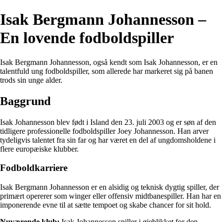
Isak Bergmann Johannesson –
En lovende fodboldspiller
Isak Bergmann Johannesson, også kendt som Isak Johannesson, er en
talentfuld ung fodboldspiller, som allerede har markeret sig på banen
trods sin unge alder.
Baggrund
Isak Johannesson blev født i Island den 23. juli 2003 og er søn af den
tidligere professionelle fodboldspiller Joey Johannesson. Han arver
tydeligvis talentet fra sin far og har været en del af ungdomsholdene i
flere europæiske klubber.
Fodboldkarriere
Isak Bergmann Johannesson er en alsidig og teknisk dygtig spiller, der
primært opererer som winger eller offensiv midtbanespiller. Han har en
imponerende evne til at sætte tempoet og skabe chancer for sit hold.
Nuværende klub:
Isak Johannesson spiller i øjeblikket for den