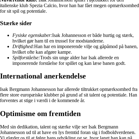
italienske klub Spezia Calcio, hvor han har fået megen opmærksomhed
for sit spil og potentiale.
Stærke sider
Fysiske egenskaber:
Isak Johannesson er både hurtig og stærk,
hvilket gør ham til en trussel for modstanderne.
Driftighed:
Han har en imponerende vilje og gåpåmod på banen,
hvilket ofte kan afgøre kampe.
Spilforståelse:
Trods sin unge alder har Isak allerede en
imponerende forståelse for spillet og kan læse banen godt.
International anerkendelse
Isak Bergmann Johannesson har allerede tiltrukket opmærksomhed fra
flere store europæiske klubber på grund af sit talent og potentiale. Han
forventes at stige i værdi i de kommende år.
Optimisme om fremtiden
Med sin dedikation, talent og stærke vilje ser Isak Bergmann
Johannesson ud til at have en lys fremtid foran sig i fodboldverdenen.
Vi glæder os til at følge hans udvikling og se, hvor langt han kan nå.