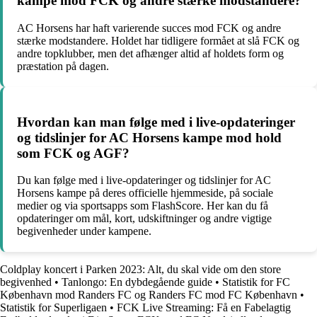
kampe mod FCK og andre stærke modstandere?
AC Horsens har haft varierende succes mod FCK og andre
stærke modstandere. Holdet har tidligere formået at slå FCK og
andre topklubber, men det afhænger altid af holdets form og
præstation på dagen.
Hvordan kan man følge med i live-opdateringer
og tidslinjer for AC Horsens kampe mod hold
som FCK og AGF?
Du kan følge med i live-opdateringer og tidslinjer for AC
Horsens kampe på deres officielle hjemmeside, på sociale
medier og via sportsapps som FlashScore. Her kan du få
opdateringer om mål, kort, udskiftninger og andre vigtige
begivenheder under kampene.
Coldplay koncert i Parken 2023: Alt, du skal vide om den store
begivenhed
•
Tanlongo: En dybdegående guide
•
Statistik for FC
København mod Randers FC og Randers FC mod FC København
•
Statistik for Superligaen
•
FCK Live Streaming: Få en Fabelagtig