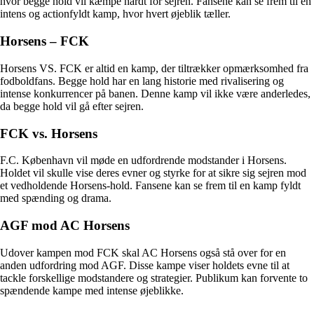
hvor begge hold vil kæmpe hårdt for sejren. Fansene kan se frem til en
intens og actionfyldt kamp, hvor hvert øjeblik tæller.
Horsens – FCK
Horsens VS. FCK er altid en kamp, der tiltrækker opmærksomhed fra
fodboldfans. Begge hold har en lang historie med rivalisering og
intense konkurrencer på banen. Denne kamp vil ikke være anderledes,
da begge hold vil gå efter sejren.
FCK vs. Horsens
F.C. København vil møde en udfordrende modstander i Horsens.
Holdet vil skulle vise deres evner og styrke for at sikre sig sejren mod
et vedholdende Horsens-hold. Fansene kan se frem til en kamp fyldt
med spænding og drama.
AGF mod AC Horsens
Udover kampen mod FCK skal AC Horsens også stå over for en
anden udfordring mod AGF. Disse kampe viser holdets evne til at
tackle forskellige modstandere og strategier. Publikum kan forvente to
spændende kampe med intense øjeblikke.