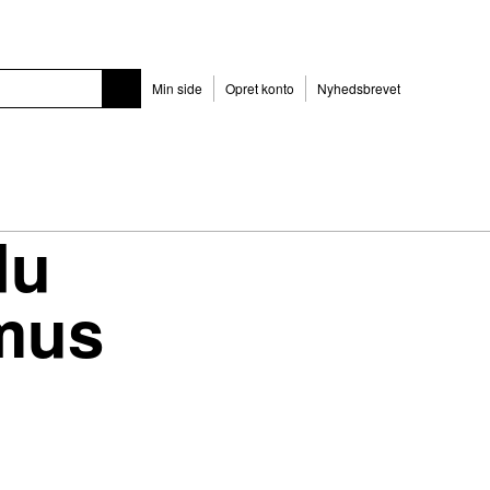
Min side
Opret konto
Nyhedsbrevet
du
mus