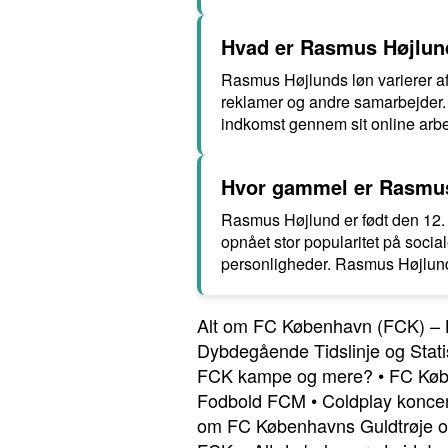
Hvad er Rasmus Højlund
Rasmus Højlunds løn varierer af
reklamer og andre samarbejder.
indkomst gennem sit online arb
Hvor gammel er Rasmus 
Rasmus Højlund er født den 12. 
opnået stor popularitet på soc
personligheder. Rasmus Højlund
Alt om FC København (FCK) – 
Dybdegående Tidslinje og Stati
FCK kampe og mere?
•
FC Køb
Fodbold FCM
•
Coldplay koncer
om FC Københavns Guldtrøje og