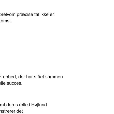
Selvom præcise tal ikke er
komst.
k enhed, der har stået sammen
lle succes.
mt deres rolle i Højlund
strerer det