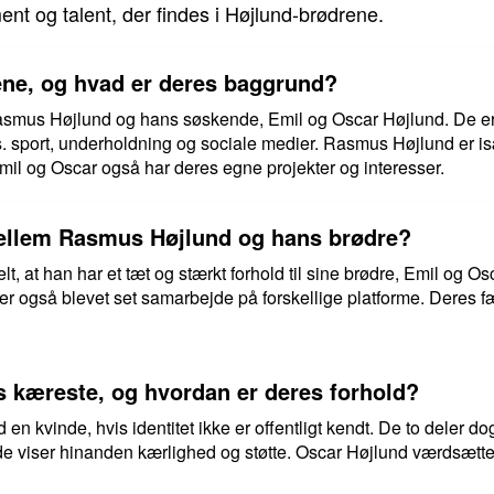
 og talent, der findes i Højlund-brødrene.
ne, og hvad er deres baggrund?
Rasmus Højlund og hans søskende, Emil og Oscar Højlund. De er k
s. sport, underholdning og sociale medier. Rasmus Højlund er is
il og Oscar også har deres egne projekter og interesser.
mellem Rasmus Højlund og hans brødre?
t, at han har et tæt og stærkt forhold til sine brødre, Emil og O
g er også blevet set samarbejde på forskellige platforme. Deres f
 kæreste, og hvordan er deres forhold?
 en kvinde, hvis identitet ikke er offentligt kendt. De to deler do
de viser hinanden kærlighed og støtte. Oscar Højlund værdsætter 