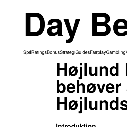
Day Be
Spil
Ratings
Bonus
Strategi
Guides
Fairplay
Gambling
Højlund 
behøver
Højlund
Introduktion