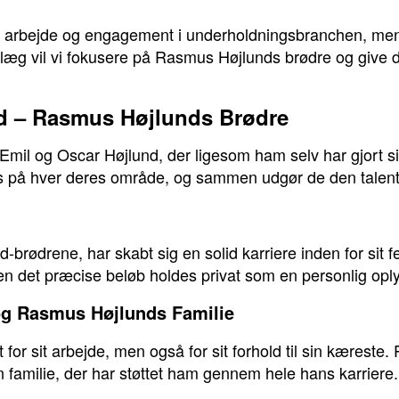
it arbejde og engagement i underholdningsbranchen, m
ndlæg vil vi fokusere på Rasmus Højlunds brødre og give d
d – Rasmus Højlunds Brødre
Emil og Oscar Højlund, der ligesom ham selv har gjort s
 på hver deres område, og sammen udgør de den talentfu
-brødrene, har skabt sig en solid karriere inden for sit f
n det præcise beløb holdes privat som en personlig opl
og Rasmus Højlunds Familie
 for sit arbejde, men også for sit forhold til sin kære
in familie, der har støttet ham gennem hele hans karriere.