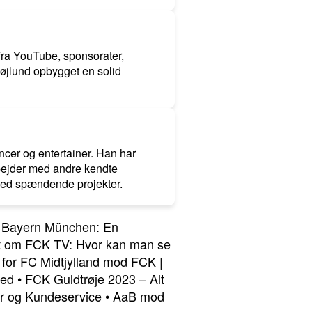
 fra YouTube, sponsorater,
øjlund opbygget en solid
ncer og entertainer. Han har
bejder med andre kendte
med spændende projekter.
Bayern München: En
t om FCK TV: Hvor kan man se
g for FC Midtjylland mod FCK |
hed
•
FCK Guldtrøje 2023 – Alt
r og Kundeservice
•
AaB mod