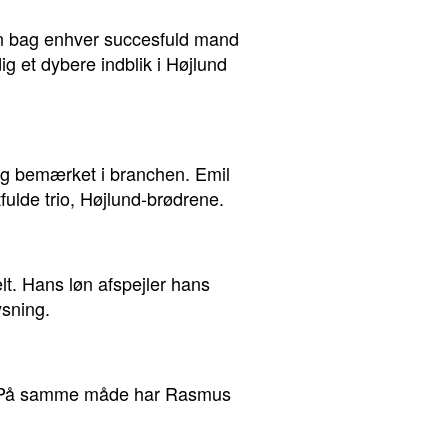
en bag enhver succesfuld mand
ig et dybere indblik i Højlund
ig bemærket i branchen. Emil
lde trio, Højlund-brødrene.
elt. Hans løn afspejler hans
ysning.
ste. På samme måde har Rasmus