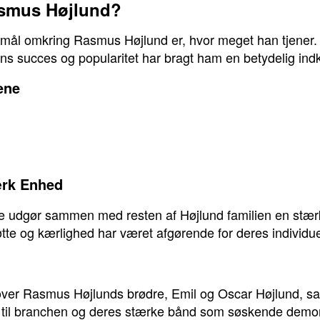
asmus Højlund?
ål omkring Rasmus Højlund er, hvor meget han tjener. 
 hans succes og popularitet har bragt ham en betydelig ind
ene
ærk Enhed
 udgør sammen med resten af Højlund familien en stær
tte og kærlighed har været afgørende for deres individue
s over Rasmus Højlunds brødre, Emil og Oscar Højlund, sa
g til branchen og deres stærke bånd som søskende demon