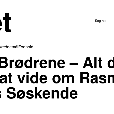
t
Væddemål
Fodbold
Brødrene – Alt 
 at vide om Ras
s Søskende