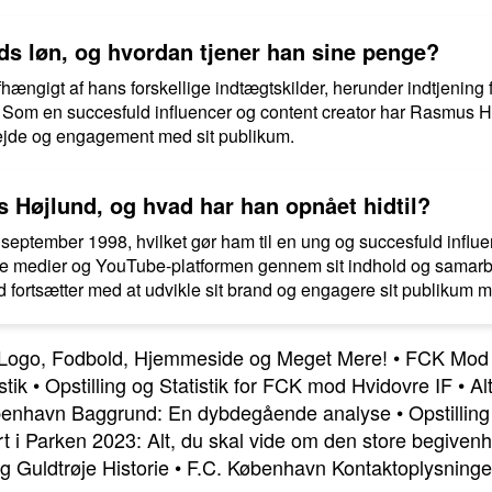
s løn, og hvordan tjener han sine penge?
hængigt af hans forskellige indtægtskilder, herunder indtjening
 Som en succesfuld influencer og content creator har Rasmus H
ejde og engagement med sit publikum.
Højlund, og hvad har han opnået hidtil?
september 1998, hvilket gør ham til en ung og succesfuld influe
iale medier og YouTube-platformen gennem sit indhold og samar
 fortsætter med at udvikle sit brand og engagere sit publikum 
Logo, Fodbold, Hjemmeside og Meget Mere!
•
FCK Mod 
stik
•
Opstilling og Statistik for FCK mod Hvidovre IF
•
Al
enhavn Baggrund: En dybdegående analyse
•
Opstillin
t i Parken 2023: Alt, du skal vide om den store begiven
 Guldtrøje Historie
•
F.C. København Kontaktoplysninge