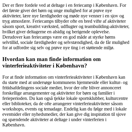
Der er flere fordele ved at deltage i en feriecamp i København. For
det første giver det børn og unge mulighed for at prøve nye
aktiviteter, lære nye færdigheder og møde nye venner i en sjov og
tryg atmosfære. Feriecamps tilbyder ofte en bred vifte af aktiviteter
såsom sport, kreativt værksted, udflugter og teambuilding-aktiviteter,
hvilket giver deltagerne en alsidig og berigende oplevelse.
Derudover kan feriecamps være en god måde at styrke børns
selvtillid, sociale færdigheder og selvstændighed, da de får mulighed
for at udfordre sig selv og prøve nye ting i et støttende miljø.
Hvordan kan man finde information om
vinterferieaktiviteter i København?
For at finde information om vinterferieaktiviteter i København kan
du starte med at undersøge kommunens hjemmeside eller kultur- og
fritidsafdelingens sociale medier, hvor der ofte bliver annonceret
forskellige arrangementer og aktiviteter for børn og familier i
ferieperioden. Du kan også tjekke lokale sportsklubber, kulturcentre
eller biblioteker, da de ofte arrangerer vinterferieaktiviteter såsom
workshops, events og temadage. Endelig kan du følge med i lokale
eventsider eller nyhedsmedier, der kan give dig inspiration til sjove
og spændende aktiviteter at deltage i under vinterferien i
København.