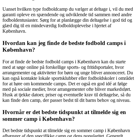
Uanset hvilken type fodboldcamp du vælger at deltage i, vil du med
garanti opleve en spændende og udviklende tid sammen med andre
fodboldentusiaster. Sørg for at planlægge din deltagelse i god tid og
glæd dig til en mindeværdig fodboldoplevelse i hjertet af
København.
Hvordan kan jeg finde de bedste fodbold camps i
København?
For at finde de bedste fodbold camps i København kan du starte
med at søge online på forskellige sports- og fritidsportaler, hvor
arrangementer og aktiviteter for børn og unge bliver annonceret. Du
kan også kontakte lokale sportsklubber eller fodboldskoler i området
for at høre om kommende camps. Det er også en god idé at følge
med på sociale medier, hvor arrangementer ofte bliver markedsført.
Husk at tjekke datoer, priser og eventuelle krav til deltagelse, så du
kan finde den camp, der passer bedst til dit barns behov og niveau.
Hvornår er det bedste tidspunkt at tilmelde sig en
sommer camp i København?
Det bedste tidspunkt at tilmelde sig en sommer camp i København
afhænger af den specifikke camp og dens popularitet. Generelt