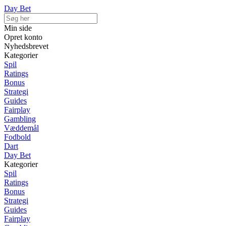
Day Bet
Min side
Opret konto
Nyhedsbrevet
Kategorier
Spil
Ratings
Bonus
Strategi
Guides
Fairplay
Gambling
Væddemål
Fodbold
Dart
Day Bet
Kategorier
Spil
Ratings
Bonus
Strategi
Guides
Fairplay