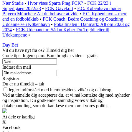
Nær Studie
•
Hvor vises Sparta Prag FCK?
•
FCK 22/23 i
Superligaen 2022/23
•
FCK Gavekort
•
F.C. København møder
Bayern München: Alt du behøver at vide
•
F.C. København – mere
end en fodboldklub
•
FCK Coach: Bedre Coaching og Coaching
Uddannelse i København
•
Pokalfinalen i Danmark: Alt om 2023 og
2024
•
FCK Udebanetur: Sådan Køber Du Togbilletter til
Udekampene
•
Day Bet
Vil du have nyt fra os? Tilmeld dig her
Gode tips. Ingen spam. Bare brugbar viden – gratis.
Indtast din mail
Registrer
Du er nu tilmeldt – tak
Jeg er indforstået med hjemmesidens vilkår og databrug.
Ved at tilmelde dig accepterer du, at vi må kontakte dig med nyheder
og inspiration. Du godkender samtidig vores vilkår og
databehandling, som du kan læse mere om i vores politik.
At dele er kærligt
X
Facebook