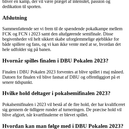
bliver en kamp, der vil være præget af intensitet, passion og
dedikation til sporten.
Afslutning
Sammenfattende ser vi frem til de spændende pokalkampe mellem
FCK og FCN i 2023 samt den altafgørende semifinale. Disse
begivenheder vil helt sikkert skabe uforglemmelige øjeblikke for
både spillere og fans, og vi kan ikke vente med at se, hvordan det
hele udfolder sig på banen.
Hvornår spilles finalen i DBU Pokalen 2023?
Finalen i DBU Pokalen 2023 forventes at blive spillet i maj måned.
Datoen for finalen vil blive fastsat af DBU og offentliggjort på et
senere tidspunkt.
Hvilke hold deltager i pokalsemifinalen 2023?
Pokalsemifinalen i 2023 vil bestå af de fire hold, der har kvalificeret
sig gennem de tidligere runder af turneringen. De præcise hold vil
blive afgjort, når kvartfinalerne er blevet spillet.
Hvordan kan man følge med i DBU Pokalen 2023?