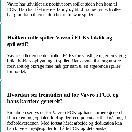
Vavro har udviklet sig positivt som spiller siden han kom til
FCK. Han har fået mere erfaring og tillid fra trænerne, hvilket
har gjort ham til en endnu bedre forsvarsspiller.
Hvilken rolle spiller Vavro i FCKs taktik og
spillestil?
Vavro spiller en central rolle i FCKs forsvarslinje og er en vigtig
brik i holdets opbygning af spillet. Hans evne til at organisere
forsvaret og bidrage med mål gør ham til en afgørende spiller
for holdet.
Hvordan ser fremtiden ud for Vavro i FCK og
hans karriere generelt?
Fremtiden ser lys ud for Vavro i FCK og hans karriere generelt.
Han er en ung og talentfuld spiller med potentiale til at nå langt i
fodboldverdenen. Med fortsat hårdt arbejde og dedikation kan
han blive en nøglespiller for både FCK og det danske