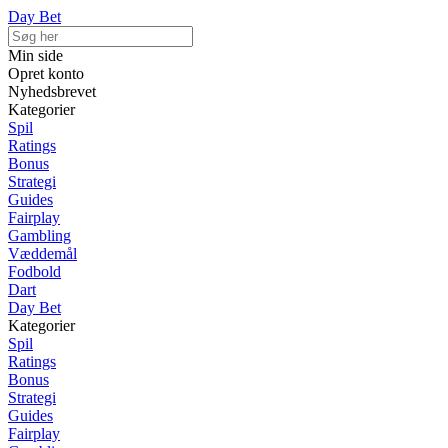
Day Bet
Min side
Opret konto
Nyhedsbrevet
Kategorier
Spil
Ratings
Bonus
Strategi
Guides
Fairplay
Gambling
Væddemål
Fodbold
Dart
Day Bet
Kategorier
Spil
Ratings
Bonus
Strategi
Guides
Fairplay