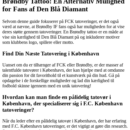
Brøndby Tattoo: En Alternativ Mulighed
for Fans af Den Blå Diamant
Selvom denne guide fokuserer på FCK tatoveringer, er det også
værd at nævne, at Brøndby IF fans også har muligheden for at vise
deres støtte gennem tatoveringer. En Brøndby tattoo er en måde at
vise sin kærlighed til Den Blå Diamant på og inkluderer motiver
som klubbens logo, spillere eller motto.
Find Din Næste Tatovering i København
Uanset om du er tilhænger af FCK eller Brøndby, er der masser af
talentfulde tatovører i København, der kan hjælpe med at omdanne
din passion for dit favorithold til et kunstværk på din hud. Gå på
opdagelse i de forskellige muligheder og lad din kærlighed til
fodbold skinne igennem med en unik tatovering!
Hvordan kan man finde en pålidelig tatovør i
København, der specialiserer sig i F.C. København
tatoveringer?
Når du leder efter en pålidelig tatovør i København, der har erfaring
med F.C. København tatoveringer, er det vigtigt at gøre din research.