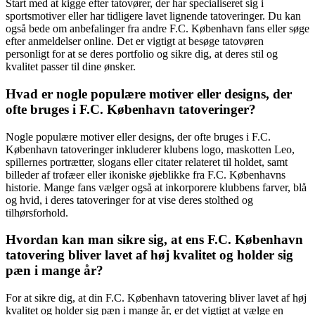
Start med at kigge efter tatovører, der har specialiseret sig i
sportsmotiver eller har tidligere lavet lignende tatoveringer. Du kan
også bede om anbefalinger fra andre F.C. København fans eller søge
efter anmeldelser online. Det er vigtigt at besøge tatovøren
personligt for at se deres portfolio og sikre dig, at deres stil og
kvalitet passer til dine ønsker.
Hvad er nogle populære motiver eller designs, der
ofte bruges i F.C. København tatoveringer?
Nogle populære motiver eller designs, der ofte bruges i F.C.
København tatoveringer inkluderer klubens logo, maskotten Leo,
spillernes portrætter, slogans eller citater relateret til holdet, samt
billeder af trofæer eller ikoniske øjeblikke fra F.C. Københavns
historie. Mange fans vælger også at inkorporere klubbens farver, blå
og hvid, i deres tatoveringer for at vise deres stolthed og
tilhørsforhold.
Hvordan kan man sikre sig, at ens F.C. København
tatovering bliver lavet af høj kvalitet og holder sig
pæn i mange år?
For at sikre dig, at din F.C. København tatovering bliver lavet af høj
kvalitet og holder sig pæn i mange år, er det vigtigt at vælge en