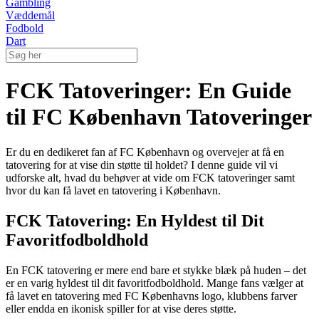
Gambling
Væddemål
Fodbold
Dart
FCK Tatoveringer: En Guide
til FC København Tatoveringer
Er du en dedikeret fan af FC København og overvejer at få en
tatovering for at vise din støtte til holdet? I denne guide vil vi
udforske alt, hvad du behøver at vide om FCK tatoveringer samt
hvor du kan få lavet en tatovering i København.
FCK Tatovering: En Hyldest til Dit
Favoritfodboldhold
En FCK tatovering er mere end bare et stykke blæk på huden – det
er en varig hyldest til dit favoritfodboldhold. Mange fans vælger at
få lavet en tatovering med FC Københavns logo, klubbens farver
eller endda en ikonisk spiller for at vise deres støtte.