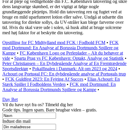
For at pleje og vedligeholde din F.C. København tatovering og sikre
dens langvarige skønhed, er det vigtigt at følge nogle
grundlæggende plejetips. Hold din tatovering ren og fugtet ved at
bruge en mild uparfumeret lotion eller salve. Undgå at udsætte din
tatovering for direkte sollys, da UV-stråler kan blege farverne over
tid. Hvis du skal være ude i solen, så husk altid at bruge solcreme
med høj faktor for at beskytte din tatovering.
Opstilling for FC Midtjylland mod FCK | Fodbold FCM
•
FCK
mod Dortmund: En Analyse af Borussia Dortmunds Spillere og
Kampe
•
FC København Logo og Perleplader – Alt du behøver at
vide
•
Sparta Prag vs FC København: Optakt, Analyse og Statistik
•
Peter Christiansen – En Dybdegående Analyse af En Fremtrædende
Sportsdirektør
•
Pokalfinalen i Danmark: Alt om 2023 og 2024
•
Achouri og Portugal FC: En dybdegående analyse af Portugals trup
•
FCK Guldfest 2023: En Fejring Af Succes
•
Elias Achouri: En
Stærk Spiller I Fodboldens Verden
•
FCK mod Dortmund: En
Analyse af Borussia Dortmunds Spillere og Kampe
•
Day Bet
Vil du have nyt fra os? Tilmeld dig her
Gode tips. Ingen spam. Bare brugbar viden – gratis.
Indtast din mail