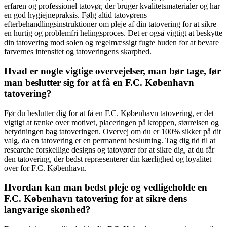
erfaren og professionel tatovør, der bruger kvalitetsmaterialer og har
en god hygiejnepraksis. Følg altid tatovørens
efterbehandlingsinstruktioner om pleje af din tatovering for at sikre
en hurtig og problemfri helingsproces. Det er også vigtigt at beskytte
din tatovering mod solen og regelmæssigt fugte huden for at bevare
farvernes intensitet og tatoveringens skarphed.
Hvad er nogle vigtige overvejelser, man bør tage, før
man beslutter sig for at få en F.C. København
tatovering?
Før du beslutter dig for at få en F.C. København tatovering, er det
vigtigt at tænke over motivet, placeringen på kroppen, størrelsen og
betydningen bag tatoveringen. Overvej om du er 100% sikker på dit
valg, da en tatovering er en permanent beslutning. Tag dig tid til at
researche forskellige designs og tatovører for at sikre dig, at du får
den tatovering, der bedst repræsenterer din kærlighed og loyalitet
over for F.C. København.
Hvordan kan man bedst pleje og vedligeholde en
F.C. København tatovering for at sikre dens
langvarige skønhed?