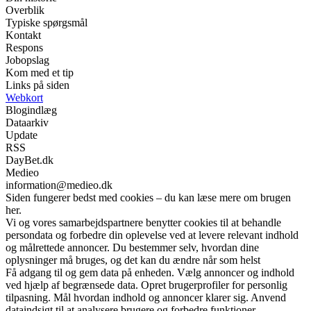
Overblik
Typiske spørgsmål
Kontakt
Respons
Jobopslag
Kom med et tip
Links på siden
Webkort
Blogindlæg
Dataarkiv
Update
RSS
DayBet.dk
Medieo
information@medieo.dk
Siden fungerer bedst med cookies – du kan læse mere om brugen
her.
Vi og vores samarbejdspartnere benytter cookies til at behandle
persondata og forbedre din oplevelse ved at levere relevant indhold
og målrettede annoncer. Du bestemmer selv, hvordan dine
oplysninger må bruges, og det kan du ændre når som helst
Få adgang til og gem data på enheden. Vælg annoncer og indhold
ved hjælp af begrænsede data. Opret brugerprofiler for personlig
tilpasning. Mål hvordan indhold og annoncer klarer sig. Anvend
dataindsigt til at analysere brugere og forbedre funktioner