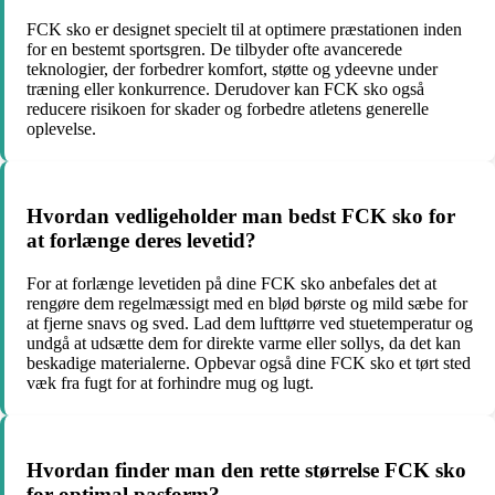
FCK sko er designet specielt til at optimere præstationen inden
for en bestemt sportsgren. De tilbyder ofte avancerede
teknologier, der forbedrer komfort, støtte og ydeevne under
træning eller konkurrence. Derudover kan FCK sko også
reducere risikoen for skader og forbedre atletens generelle
oplevelse.
Hvordan vedligeholder man bedst FCK sko for
at forlænge deres levetid?
For at forlænge levetiden på dine FCK sko anbefales det at
rengøre dem regelmæssigt med en blød børste og mild sæbe for
at fjerne snavs og sved. Lad dem lufttørre ved stuetemperatur og
undgå at udsætte dem for direkte varme eller sollys, da det kan
beskadige materialerne. Opbevar også dine FCK sko et tørt sted
væk fra fugt for at forhindre mug og lugt.
Hvordan finder man den rette størrelse FCK sko
for optimal pasform?