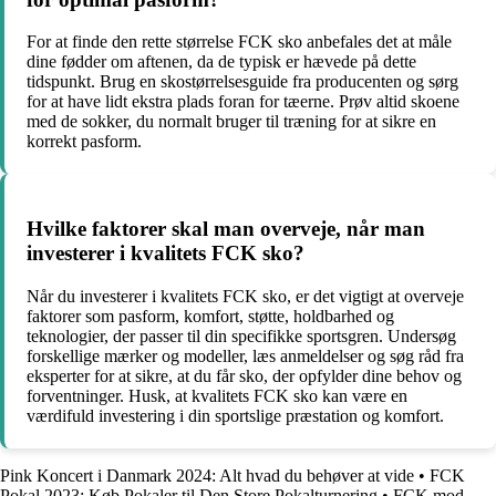
For at finde den rette størrelse FCK sko anbefales det at måle
dine fødder om aftenen, da de typisk er hævede på dette
tidspunkt. Brug en skostørrelsesguide fra producenten og sørg
for at have lidt ekstra plads foran for tæerne. Prøv altid skoene
med de sokker, du normalt bruger til træning for at sikre en
korrekt pasform.
Hvilke faktorer skal man overveje, når man
investerer i kvalitets FCK sko?
Når du investerer i kvalitets FCK sko, er det vigtigt at overveje
faktorer som pasform, komfort, støtte, holdbarhed og
teknologier, der passer til din specifikke sportsgren. Undersøg
forskellige mærker og modeller, læs anmeldelser og søg råd fra
eksperter for at sikre, at du får sko, der opfylder dine behov og
forventninger. Husk, at kvalitets FCK sko kan være en
værdifuld investering i din sportslige præstation og komfort.
Pink Koncert i Danmark 2024: Alt hvad du behøver at vide
•
FCK
Pokal 2023: Køb Pokaler til Den Store Pokalturnering
•
FCK mod