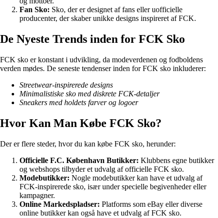
og mottoer.
Fan Sko:
Sko, der er designet af fans eller uofficielle
producenter, der skaber unikke designs inspireret af FCK.
De Nyeste Trends inden for FCK Sko
FCK sko er konstant i udvikling, da modeverdenen og fodboldens
verden mødes. De seneste tendenser inden for FCK sko inkluderer:
Streetwear-inspirerede designs
Minimalistiske sko med diskrete FCK-detaljer
Sneakers med holdets farver og logoer
Hvor Kan Man Købe FCK Sko?
Der er flere steder, hvor du kan købe FCK sko, herunder:
Officielle F.C. København Butikker:
Klubbens egne butikker
og webshops tilbyder et udvalg af officielle FCK sko.
Modebutikker:
Nogle modebutikker kan have et udvalg af
FCK-inspirerede sko, især under specielle begivenheder eller
kampagner.
Online Markedspladser:
Platforms som eBay eller diverse
online butikker kan også have et udvalg af FCK sko.