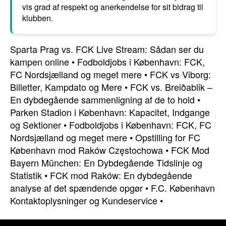
vis grad af respekt og anerkendelse for sit bidrag til
klubben.
Sparta Prag vs. FCK Live Stream: Sådan ser du
kampen online
•
Fodboldjobs i København: FCK,
FC Nordsjælland og meget mere
•
FCK vs Viborg:
Billetter, Kampdato og Mere
•
FCK vs. Breiðablik –
En dybdegående sammenligning af de to hold
•
Parken Stadion i København: Kapacitet, Indgange
og Sektioner
•
Fodboldjobs i København: FCK, FC
Nordsjælland og meget mere
•
Opstilling for FC
København mod Raków Częstochowa
•
FCK Mod
Bayern München: En Dybdegående Tidslinje og
Statistik
•
FCK mod Raków: En dybdegående
analyse af det spændende opgør
•
F.C. København
Kontaktoplysninger og Kundeservice
•