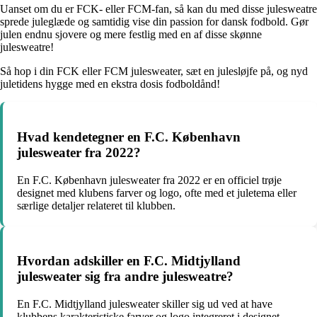
Uanset om du er FCK- eller FCM-fan, så kan du med disse julesweatre
sprede juleglæde og samtidig vise din passion for dansk fodbold. Gør
julen endnu sjovere og mere festlig med en af disse skønne
julesweatre!
Så hop i din FCK eller FCM julesweater, sæt en julesløjfe på, og nyd
juletidens hygge med en ekstra dosis fodboldånd!
Hvad kendetegner en F.C. København
julesweater fra 2022?
En F.C. København julesweater fra 2022 er en officiel trøje
designet med klubens farver og logo, ofte med et juletema eller
særlige detaljer relateret til klubben.
Hvordan adskiller en F.C. Midtjylland
julesweater sig fra andre julesweatre?
En F.C. Midtjylland julesweater skiller sig ud ved at have
klubbens karakteristiske farver og logo integreret i designet,