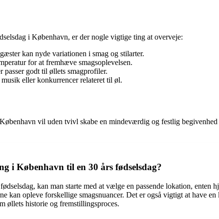
dselsdag i København, er der nogle vigtige ting at overveje:
æster kan nyde variationen i smag og stilarter.
temperatur for at fremhæve smagsoplevelsen.
 passer godt til øllets smagprofiler.
usik eller konkurrencer relateret til øl.
København vil uden tvivl skabe en mindeværdig og festlig begivenhed for
g i København til en 30 års fødselsdag?
s fødselsdag, kan man starte med at vælge en passende lokation, enten 
e kan opleve forskellige smagsnuancer. Det er også vigtigt at have en ky
øllets historie og fremstillingsproces.