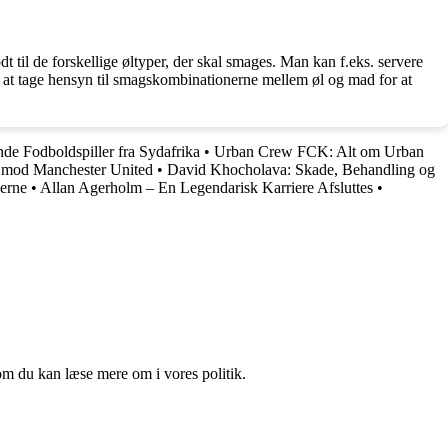
il de forskellige øltyper, der skal smages. Man kan f.eks. servere
gtigt at tage hensyn til smagskombinationerne mellem øl og mad for at
de Fodboldspiller fra Sydafrika
•
Urban Crew FCK: Alt om Urban
 mod Manchester United
•
David Khocholava: Skade, Behandling og
erne
•
Allan Agerholm – En Legendarisk Karriere Afsluttes
•
om du kan læse mere om i vores politik.