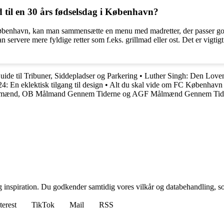
il en 30 års fødselsdag i København?
benhavn, kan man sammensætte en menu med madretter, der passer godt t
 kan servere mere fyldige retter som f.eks. grillmad eller ost. Det er vi
uide til Tribuner, Siddepladser og Parkering
•
Luther Singh: Den Loven
 En eklektisk tilgang til design
•
Alt du skal vide om FC København
ænd, OB Målmand Gennem Tiderne og AGF Målmænd Gennem Tid
g inspiration. Du godkender samtidig vores vilkår og databehandling, s
terest
TikTok
Mail
RSS