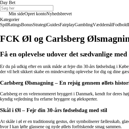
Day Bet
Min side
Opret konto
Nyhedsbrevet
Kategorier
Spil
Ratings
Bonus
Strategi
Guides
Fairplay
Gambling
Væddemål
Fodbold
FCK Øl og Carlsberg Ølsmagning 
Få en oplevelse udover det sædvanlige med 
Er du på udkig efter en unik måde at fejre din 30-års fødselsdag i Kø
der vil helt sikkert skabe en mindeværdig oplevelse for dig og dine gæs
Carlsberg Ølsmagning – En rejsig gennem øllets histor
Carlsberg er en velrenommeret bryggeri i Danmark, kendt for deres højk
kyndig vejledning fra erfarne bryggere og øleksperter.
Skål i Øl – Fejr din 30-års fødselsdag med stil
At skåle i øl er en traditionsrig gestus, der symboliserer fællesskab, 
hvor I kan løfte glassene og nyde øllets forfriskende smag sammen.