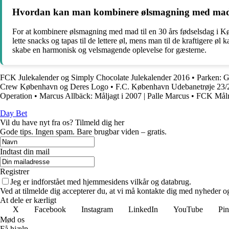
Hvordan kan man kombinere ølsmagning med mad t
For at kombinere ølsmagning med mad til en 30 års fødselsdag i Kø
lette snacks og tapas til de lettere øl, mens man til de kraftigere øl
skabe en harmonisk og velsmagende oplevelse for gæsterne.
FCK Julekalender og Simply Chocolate Julekalender 2016
•
Parken: G
Crew København og Deres Logo
•
F.C. København Udebanetrøje 23/24:
Operation
•
Marcus Allbäck: Måljagt i 2007 | Palle Marcus
•
FCK Målm
Day Bet
Vil du have nyt fra os? Tilmeld dig her
Gode tips. Ingen spam. Bare brugbar viden – gratis.
Indtast din mail
Registrer
Jeg er indforstået med hjemmesidens vilkår og databrug.
Ved at tilmelde dig accepterer du, at vi må kontakte dig med nyheder o
At dele er kærligt
X
Facebook
Instagram
LinkedIn
YouTube
Pin
Mød os
Få hjælp