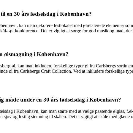
til en 30 års fødselsdag i København?
København, kan man dekorere festlokalet med ølrelaterede elementer som 
n skål-i-øl konkurrence. Det er vigtigt at sørge for god musik og mad, der 
 en ølsmagning i København?
g øl, kan man inkludere forskellige typer øl fra Carlsbergs sortiment
e øl fra Carlsbergs Craft Collection. Ved at inkludere forskellige typ
tlig måde under en 30 års fødselsdag i København?
dselsdag i København, kan man starte med at vælge passende ølglas, f.eks
 en sjov og festlig stemning til skålen. Det er vigtigt at skåle med glæde