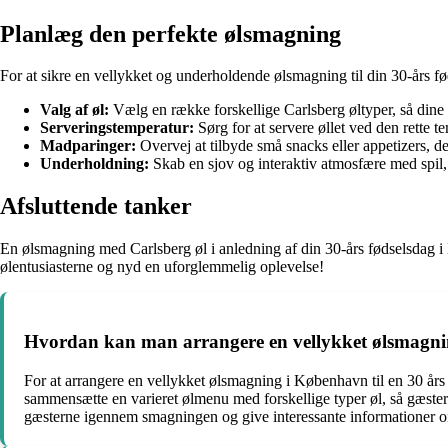
Planlæg den perfekte ølsmagning
For at sikre en vellykket og underholdende ølsmagning til din 30-års fø
Valg af øl:
Vælg en række forskellige Carlsberg øltyper, så dine g
Serveringstemperatur:
Sørg for at servere øllet ved den rette 
Madparinger:
Overvej at tilbyde små snacks eller appetizers, der
Underholdning:
Skab en sjov og interaktiv atmosfære med spil, m
Afsluttende tanker
En ølsmagning med Carlsberg øl i anledning af din 30-års fødselsdag i 
ølentusiasterne og nyd en uforglemmelig oplevelse!
Hvordan kan man arrangere en vellykket ølsmagnin
For at arrangere en vellykket ølsmagning i København til en 30 år
sammensætte en varieret ølmenu med forskellige typer øl, så gæstern
gæsterne igennem smagningen og give interessante informationer om 