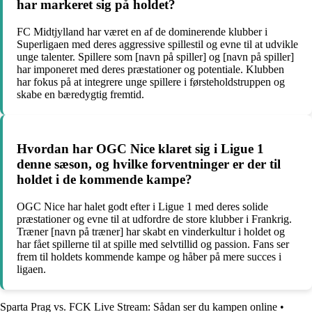
har markeret sig på holdet?
FC Midtjylland har været en af de dominerende klubber i
Superligaen med deres aggressive spillestil og evne til at udvikle
unge talenter. Spillere som [navn på spiller] og [navn på spiller]
har imponeret med deres præstationer og potentiale. Klubben
har fokus på at integrere unge spillere i førsteholdstruppen og
skabe en bæredygtig fremtid.
Hvordan har OGC Nice klaret sig i Ligue 1
denne sæson, og hvilke forventninger er der til
holdet i de kommende kampe?
OGC Nice har halet godt efter i Ligue 1 med deres solide
præstationer og evne til at udfordre de store klubber i Frankrig.
Træner [navn på træner] har skabt en vinderkultur i holdet og
har fået spillerne til at spille med selvtillid og passion. Fans ser
frem til holdets kommende kampe og håber på mere succes i
ligaen.
Sparta Prag vs. FCK Live Stream: Sådan ser du kampen online
•