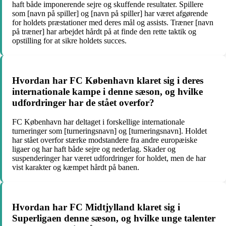
haft både imponerende sejre og skuffende resultater. Spillere
som [navn på spiller] og [navn på spiller] har været afgørende
for holdets præstationer med deres mål og assists. Træner [navn
på træner] har arbejdet hårdt på at finde den rette taktik og
opstilling for at sikre holdets succes.
Hvordan har FC København klaret sig i deres
internationale kampe i denne sæson, og hvilke
udfordringer har de stået overfor?
FC København har deltaget i forskellige internationale
turneringer som [turneringsnavn] og [turneringsnavn]. Holdet
har stået overfor stærke modstandere fra andre europæiske
ligaer og har haft både sejre og nederlag. Skader og
suspenderinger har været udfordringer for holdet, men de har
vist karakter og kæmpet hårdt på banen.
Hvordan har FC Midtjylland klaret sig i
Superligaen denne sæson, og hvilke unge talenter