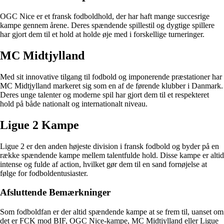
OGC Nice er et fransk fodboldhold, der har haft mange succesrige
kampe gennem årene. Deres spændende spillestil og dygtige spillere
har gjort dem til et hold at holde øje med i forskellige turneringer.
MC Midtjylland
Med sit innovative tilgang til fodbold og imponerende præstationer har
MC Midtjylland markeret sig som en af de førende klubber i Danmark.
Deres unge talenter og moderne spil har gjort dem til et respekteret
hold på både nationalt og internationalt niveau.
Ligue 2 Kampe
Ligue 2 er den anden højeste division i fransk fodbold og byder på en
række spændende kampe mellem talentfulde hold. Disse kampe er altid
intense og fulde af action, hvilket gør dem til en sand fornøjelse at
følge for fodboldentusiaster.
Afsluttende Bemærkninger
Som fodboldfan er der altid spændende kampe at se frem til, uanset om
det er FCK mod BIF, OGC Nice-kampe, MC Midtjylland eller Ligue