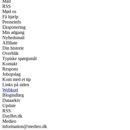
Mail
RSS
Mød os
Få hjælp
Presseinfo
Eksponering
Min adgang
Nyhedsmail
Affiliate
Din historie
Overblik
Typiske spørgsmål
Kontakt
Respons
Jobopslag
Kom med et tip
Links på siden
Webkort
Blogindlæg
Dataarkiv
Update
RSS
DayBet.dk
Medieo
information@medieo.dk