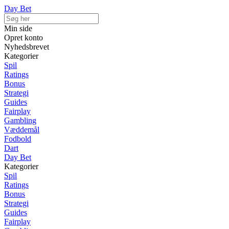
Day Bet
Min side
Opret konto
Nyhedsbrevet
Kategorier
Spil
Ratings
Bonus
Strategi
Guides
Fairplay
Gambling
Væddemål
Fodbold
Dart
Day Bet
Kategorier
Spil
Ratings
Bonus
Strategi
Guides
Fairplay