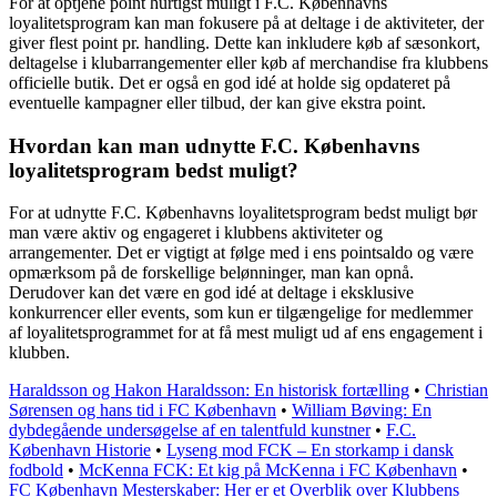
For at optjene point hurtigst muligt i F.C. Københavns
loyalitetsprogram kan man fokusere på at deltage i de aktiviteter, der
giver flest point pr. handling. Dette kan inkludere køb af sæsonkort,
deltagelse i klubarrangementer eller køb af merchandise fra klubbens
officielle butik. Det er også en god idé at holde sig opdateret på
eventuelle kampagner eller tilbud, der kan give ekstra point.
Hvordan kan man udnytte F.C. Københavns
loyalitetsprogram bedst muligt?
For at udnytte F.C. Københavns loyalitetsprogram bedst muligt bør
man være aktiv og engageret i klubbens aktiviteter og
arrangementer. Det er vigtigt at følge med i ens pointsaldo og være
opmærksom på de forskellige belønninger, man kan opnå.
Derudover kan det være en god idé at deltage i eksklusive
konkurrencer eller events, som kun er tilgængelige for medlemmer
af loyalitetsprogrammet for at få mest muligt ud af ens engagement i
klubben.
Haraldsson og Hakon Haraldsson: En historisk fortælling
•
Christian
Sørensen og hans tid i FC København
•
William Bøving: En
dybdegående undersøgelse af en talentfuld kunstner
•
F.C.
København Historie
•
Lyseng mod FCK – En storkamp i dansk
fodbold
•
McKenna FCK: Et kig på McKenna i FC København
•
FC København Mesterskaber: Her er et Overblik over Klubbens