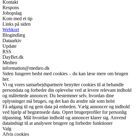
Kontakt
Respons
Jobopslag
Kom med et tip
Links på siden
Webkort
Blogindlæg
Dataarkiv
Update
RSS
DayBet.dk
Medieo
information@medieo.dk
Siden fungerer bedst med cookies – du kan læse mere om brugen
her.
Vi og vores samarbejdspartnere benytter cookies til at behandle
persondata og forbedre din oplevelse ved at levere relevant indhold
og målrettede annoncer. Du bestemmer selv, hvordan dine
oplysninger må bruges, og det kan du ændre når som helst
Få adgang til og gem data på enheden. Vælg annoncer og indhold
ved hjælp af begrænsede data. Opret brugerprofiler for personlig
tilpasning. Mål hvordan indhold og annoncer klarer sig. Anvend
dataindsigt til at analysere brugere og forbedre funktioner
Valg
Afvis cookies