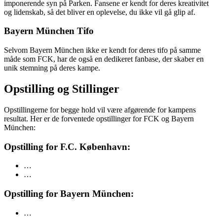
imponerende syn på Parken. Fansene er kendt for deres kreativitet
og lidenskab, så det bliver en oplevelse, du ikke vil gå glip af.
Bayern München Tifo
Selvom Bayern München ikke er kendt for deres tifo på samme
måde som FCK, har de også en dedikeret fanbase, der skaber en
unik stemning på deres kampe.
Opstilling og Stillinger
Opstillingerne for begge hold vil være afgørende for kampens
resultat. Her er de forventede opstillinger for FCK og Bayern
München:
Opstilling for F.C. København:
…
…
Opstilling for Bayern München:
…