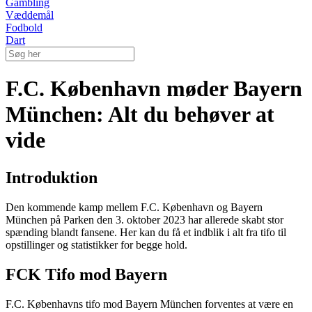
Gambling
Væddemål
Fodbold
Dart
F.C. København møder Bayern
München: Alt du behøver at
vide
Introduktion
Den kommende kamp mellem F.C. København og Bayern
München på Parken den 3. oktober 2023 har allerede skabt stor
spænding blandt fansene. Her kan du få et indblik i alt fra tifo til
opstillinger og statistikker for begge hold.
FCK Tifo mod Bayern
F.C. Københavns tifo mod Bayern München forventes at være en