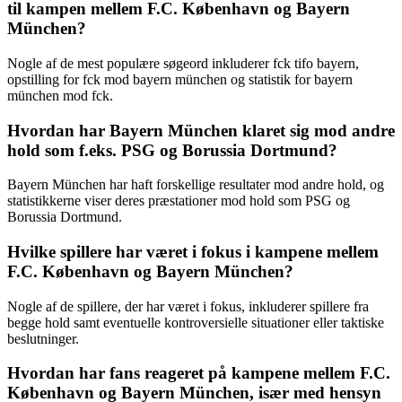
til kampen mellem F.C. København og Bayern
München?
Nogle af de mest populære søgeord inkluderer fck tifo bayern,
opstilling for fck mod bayern münchen og statistik for bayern
münchen mod fck.
Hvordan har Bayern München klaret sig mod andre
hold som f.eks. PSG og Borussia Dortmund?
Bayern München har haft forskellige resultater mod andre hold, og
statistikkerne viser deres præstationer mod hold som PSG og
Borussia Dortmund.
Hvilke spillere har været i fokus i kampene mellem
F.C. København og Bayern München?
Nogle af de spillere, der har været i fokus, inkluderer spillere fra
begge hold samt eventuelle kontroversielle situationer eller taktiske
beslutninger.
Hvordan har fans reageret på kampene mellem F.C.
København og Bayern München, især med hensyn