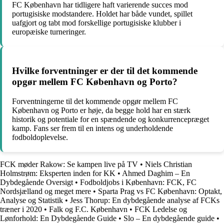
FC København har tidligere haft varierende succes mod
portugisiske modstandere. Holdet har både vundet, spillet
uafgjort og tabt mod forskellige portugisiske klubber i
europæiske turneringer.
Hvilke forventninger er der til det kommende
opgør mellem FC København og Porto?
Forventningerne til det kommende opgør mellem FC
København og Porto er høje, da begge hold har en stærk
historik og potentiale for en spændende og konkurrencepræget
kamp. Fans ser frem til en intens og underholdende
fodboldoplevelse.
FCK møder Rakow: Se kampen live på TV
•
Niels Christian
Holmstrøm: Eksperten inden for KK
•
Ahmed Daghim – En
Dybdegående Oversigt
•
Fodboldjobs i København: FCK, FC
Nordsjælland og meget mere
•
Sparta Prag vs FC København: Optakt,
Analyse og Statistik
•
Jess Thorup: En dybdegående analyse af FCKs
træner i 2020
•
Falk og F.C. København
•
FCK Ledelse og
Lønforhold: En Dybdegående Guide
•
Slo – En dybdegående guide
•