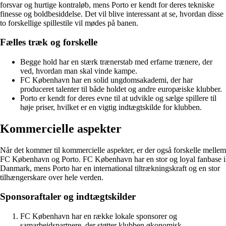
forsvar og hurtige kontraløb, mens Porto er kendt for deres tekniske
finesse og boldbesiddelse. Det vil blive interessant at se, hvordan disse
to forskellige spillestile vil mødes på banen.
Fælles træk og forskelle
Begge hold har en stærk trænerstab med erfarne trænere, der
ved, hvordan man skal vinde kampe.
FC København har en solid ungdomsakademi, der har
produceret talenter til både holdet og andre europæiske klubber.
Porto er kendt for deres evne til at udvikle og sælge spillere til
høje priser, hvilket er en vigtig indtægtskilde for klubben.
Kommercielle aspekter
Når det kommer til kommercielle aspekter, er der også forskelle mellem
FC København og Porto. FC København har en stor og loyal fanbase i
Danmark, mens Porto har en international tiltrækningskraft og en stor
tilhængerskare over hele verden.
Sponsoraftaler og indtægtskilder
FC København har en række lokale sponsorer og
samarbejdspartnere, der støtter klubben økonomisk.