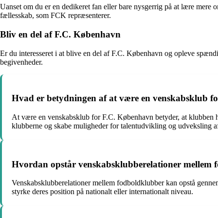
Uanset om du er en dedikeret fan eller bare nysgerrig på at lære mere o
fællesskab, som FCK repræsenterer.
Bliv en del af F.C. København
Er du interesseret i at blive en del af F.C. København og opleve spæn
begivenheder.
Hvad er betydningen af ​​at være en venskabsklub
At være en venskabsklub for F.C. København betyder, at klubben har
klubberne og skabe muligheder for talentudvikling og udveksling af
Hvordan opstår venskabsklubberelationer mellem 
Venskabsklubberelationer mellem fodboldklubber kan opstå gennem fæll
styrke deres position på nationalt eller internationalt niveau.