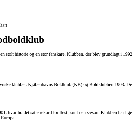
Dart
fodboldklub
olt historie og en stor fanskare. Klubben, der blev grundlagt i 1992, 
havnske klubber, Kjøbenhavns Boldklub (KB) og Boldklubben 1903. Den
01, hvor holdet satte rekord for flest point i en sæson. Klubben har lig
 Europa.