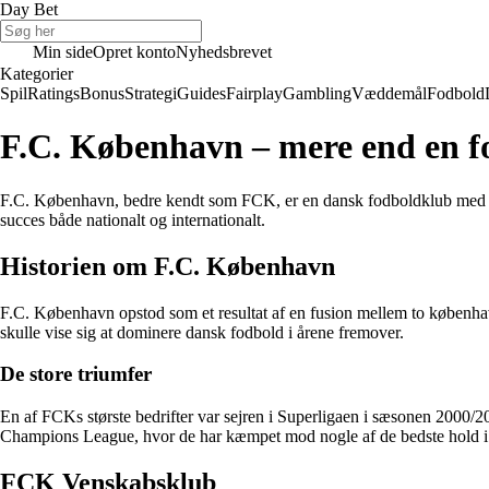
Day Bet
Min side
Opret konto
Nyhedsbrevet
Kategorier
Spil
Ratings
Bonus
Strategi
Guides
Fairplay
Gambling
Væddemål
Fodbold
F.C. København – mere end en 
F.C. København, bedre kendt som FCK, er en dansk fodboldklub med en st
succes både nationalt og internationalt.
Historien om F.C. København
F.C. København opstod som et resultat af en fusion mellem to køben
skulle vise sig at dominere dansk fodbold i årene fremover.
De store triumfer
En af FCKs største bedrifter var sejren i Superligaen i sæsonen 2000/20
Champions League, hvor de har kæmpet mod nogle af de bedste hold i
FCK Venskabsklub