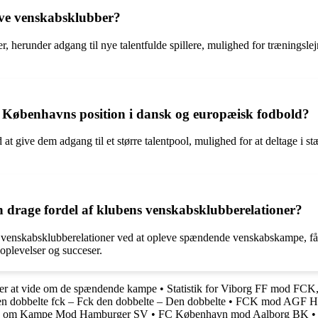
ave venskabsklubber?
, herunder adgang til nye talentfulde spillere, mulighed for træningsl
 Københavns position i dansk og europæisk fodbold?
 give dem adgang til et større talentpool, mulighed for at deltage i st
 drage fordel af klubens venskabsklubberelationer?
enskabsklubberelationer ved at opleve spændende venskabskampe, få muli
oplevelser og succeser.
ver at vide om de spændende kampe
•
Statistik for Viborg FF mod FCK
n dobbelte fck – Fck den dobbelte – Den dobbelte
•
FCK mod AGF Hig
e om Kampe Mod Hamburger SV
•
FC København mod Aalborg BK
•