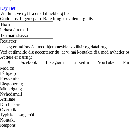
Day Bet
Vil du have nyt fra os? Tilmeld dig her
Gode tips. Ingen spam. Bare brugbar viden – gratis.
Indtast din mail
Registrer
Jeg er indforstået med hjemmesidens vilkår og databrug.
Ved at tilmelde dig accepterer du, at vi må kontakte dig med nyheder o
At dele er kærligt
X
Facebook
Instagram
LinkedIn
YouTube
Pin
Mød os
Få hjælp
Presseinfo
Eksponering
Min adgang
Nyhedsmail
Affiliate
Din historie
Overblik
Typiske spørgsmål
Kontakt
Respons