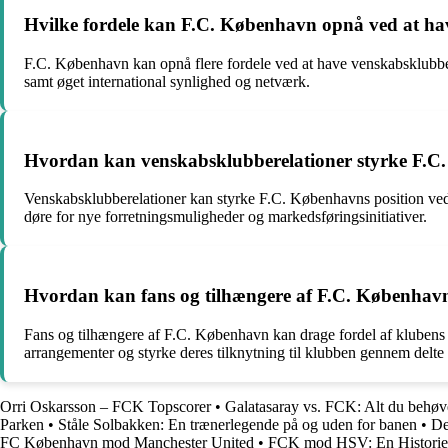
Hvilke fordele kan F.C. København opnå ved at h
F.C. København kan opnå flere fordele ved at have venskabsklubber
samt øget international synlighed og netværk.
Hvordan kan venskabsklubberelationer styrke F.C.
Venskabsklubberelationer kan styrke F.C. Københavns position ved at
døre for nye forretningsmuligheder og markedsføringsinitiativer.
Hvordan kan fans og tilhængere af F.C. København
Fans og tilhængere af F.C. København kan drage fordel af klubens v
arrangementer og styrke deres tilknytning til klubben gennem delte 
Orri Oskarsson – FCK Topscorer
•
Galatasaray vs. FCK: Alt du behø
Parken
•
Ståle Solbakken: En trænerlegende på og uden for banen
•
De
FC København mod Manchester United
•
FCK mod HSV: En Histori