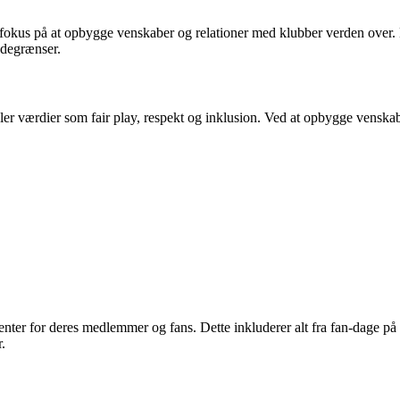
es fokus på at opbygge venskaber og relationer med klubber verden over
ndegrænser.
eler værdier som fair play, respekt og inklusion. Ved at opbygge vensk
ter for deres medlemmer og fans. Dette inkluderer alt fra fan-dage på s
.