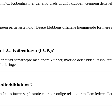
m F.C. København, er der altid plads til dig i klubben. Gennem deltagels
dingen på tætteste hold? Besøg klubbens officielle hjemmeside for mer
 for F.C. København (FCK)?
 et tæt samarbejde med andre klubber, hvor de deler viden, ressourcer 
 erfaringer.
fodboldklubber?
es interesser, historie eller personlige relationer mellem ledere eller 