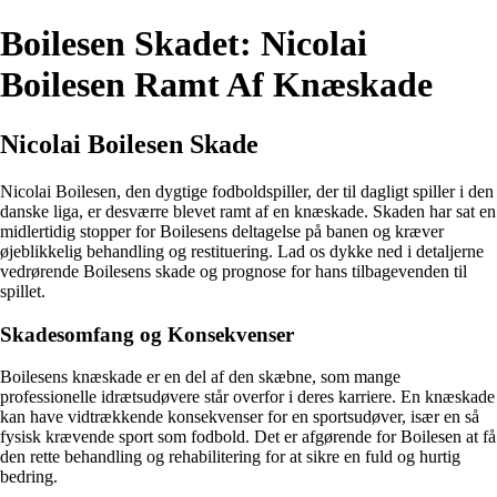
Boilesen Skadet: Nicolai
Boilesen Ramt Af Knæskade
Nicolai Boilesen Skade
Nicolai Boilesen, den dygtige fodboldspiller, der til dagligt spiller i den
danske liga, er desværre blevet ramt af en knæskade. Skaden har sat en
midlertidig stopper for Boilesens deltagelse på banen og kræver
øjeblikkelig behandling og restituering. Lad os dykke ned i detaljerne
vedrørende Boilesens skade og prognose for hans tilbagevenden til
spillet.
Skadesomfang og Konsekvenser
Boilesens knæskade er en del af den skæbne, som mange
professionelle idrætsudøvere står overfor i deres karriere. En knæskade
kan have vidtrækkende konsekvenser for en sportsudøver, især en så
fysisk krævende sport som fodbold. Det er afgørende for Boilesen at få
den rette behandling og rehabilitering for at sikre en fuld og hurtig
bedring.