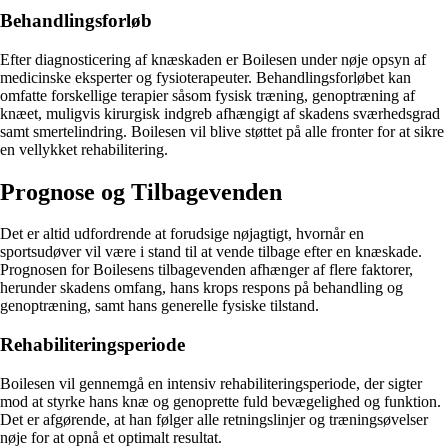
Behandlingsforløb
Efter diagnosticering af knæskaden er Boilesen under nøje opsyn af
medicinske eksperter og fysioterapeuter. Behandlingsforløbet kan
omfatte forskellige terapier såsom fysisk træning, genoptræning af
knæet, muligvis kirurgisk indgreb afhængigt af skadens sværhedsgrad
samt smertelindring. Boilesen vil blive støttet på alle fronter for at sikre
en vellykket rehabilitering.
Prognose og Tilbagevenden
Det er altid udfordrende at forudsige nøjagtigt, hvornår en
sportsudøver vil være i stand til at vende tilbage efter en knæskade.
Prognosen for Boilesens tilbagevenden afhænger af flere faktorer,
herunder skadens omfang, hans krops respons på behandling og
genoptræning, samt hans generelle fysiske tilstand.
Rehabiliteringsperiode
Boilesen vil gennemgå en intensiv rehabiliteringsperiode, der sigter
mod at styrke hans knæ og genoprette fuld bevægelighed og funktion.
Det er afgørende, at han følger alle retningslinjer og træningsøvelser
nøje for at opnå et optimalt resultat.