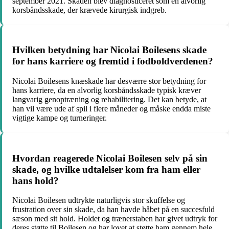
september 2021. Skaden blev diagnosticeret som en alvorlig
korsbåndsskade, der krævede kirurgisk indgreb.
Hvilken betydning har Nicolai Boilesens skade
for hans karriere og fremtid i fodboldverdenen?
Nicolai Boilesens knæskade har desværre stor betydning for
hans karriere, da en alvorlig korsbåndsskade typisk kræver
langvarig genoptræning og rehabilitering. Det kan betyde, at
han vil være ude af spil i flere måneder og måske endda miste
vigtige kampe og turneringer.
Hvordan reagerede Nicolai Boilesen selv på sin
skade, og hvilke udtalelser kom fra ham eller
hans hold?
Nicolai Boilesen udtrykte naturligvis stor skuffelse og
frustration over sin skade, da han havde håbet på en succesfuld
sæson med sit hold. Holdet og trænerstaben har givet udtryk for
deres støtte til Boilesen og har lovet at støtte ham gennem hele